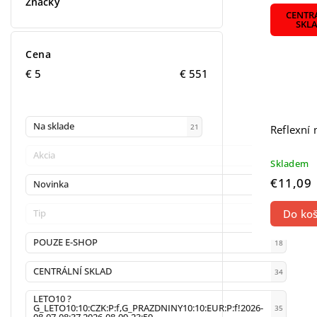
Značky
CENTR
SKL
Cena
€
5
€
551
Na sklade
21
Reflexní
Akcia
0
Skladem
€11,09
Novinka
3
Do koš
Tip
0
POUZE E-SHOP
18
CENTRÁLNÍ SKLAD
34
LETO10 ?
G_LETO10:10:CZK:P:f,G_PRAZDNINY10:10:EUR:P:f!2026-
35