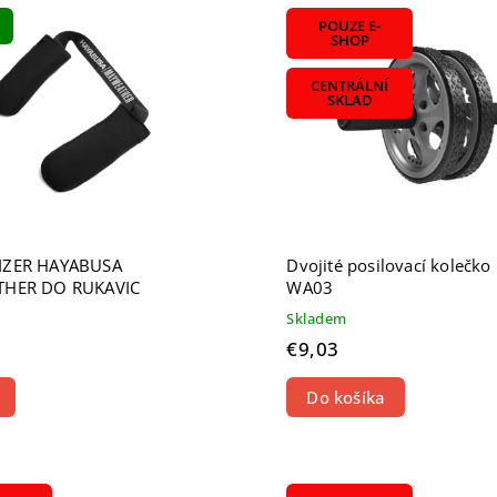
ahšie
POUZE E-
edávanejšie
SHOP
dne
CENTRÁLNÍ
SKLAD
ZER HAYABUSA
Dvojité posilovací kolečk
HER DO RUKAVIC
WA03
Skladem
€9,03
Do košíka