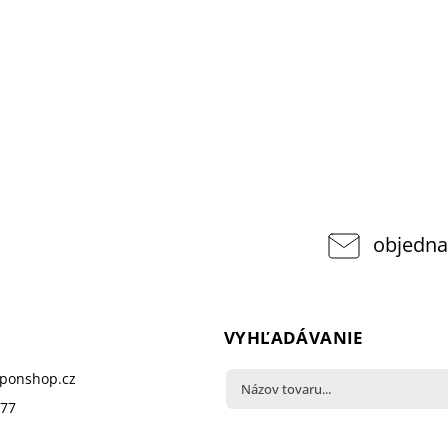
objedna
VYHĽADÁVANIE
pponshop.cz
377
Hľadať