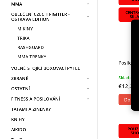
MMA
CENTR
OBLEČENÍ CZECH FIGHTER -
SKL
OSTRAVA EDITION
MIKINY
TRIKA
RASHGUARD
MMA TRENKY
Posilova
VOLNĚ STOJÍCÍ BOXOVACÍ PYTLE
Skladem
ZBRANĚ
€12,32
OSTATNÍ
FITNESS A POSILOVÁNÍ
Do koš
TATAMI A ŽÍNĚNKY
KNIHY
POUZE
AIKIDO
SHO