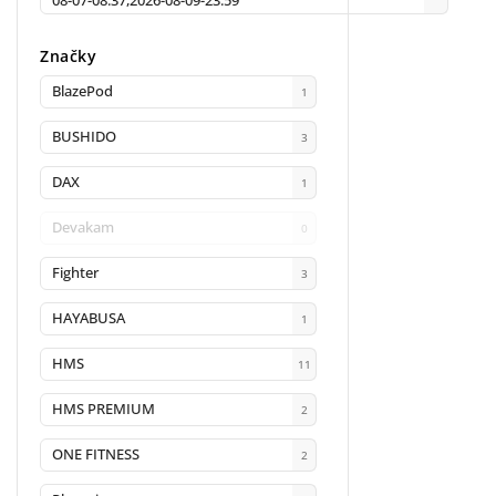
08-07-08:37,2026-08-09-23:59
Značky
BlazePod
1
BUSHIDO
3
DAX
1
Devakam
0
Fighter
3
HAYABUSA
1
HMS
11
HMS PREMIUM
2
ONE FITNESS
2