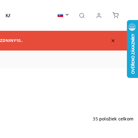
KARATE
TAEKWONDO
AIKIDO
KUNG F
RAZDNINY10..
35
položiek celkom