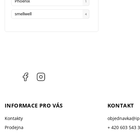
Phoenix
1
smellwell
4
Facebook
Instagram
INFORMACE PRO VÁS
KONTAKT
Kontakty
objednavka
@
i
Prodejna
+ 420 603 543 
Doprava a platba
Facebook