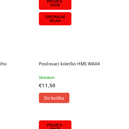
POUZE E-
SHOP
CENTRÁLNÍ
SKLAD
ního
Posilovací kolečko HMS WA04
Skladem
€11,50
Do košíka
POUZE E-
SHOP