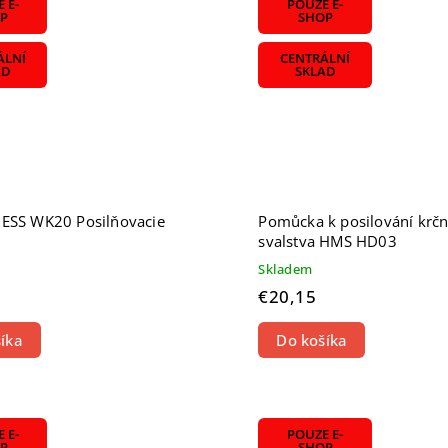
 E-
POUZE E-
P
SHOP
ÁLNÍ
CENTRÁLNÍ
AD
SKLAD
ESS WK20 Posilňovacie
Pomůcka k posilování krč
svalstva HMS HD03
Skladem
€20,15
íka
Do košíka
 E-
POUZE E-
P
SHOP