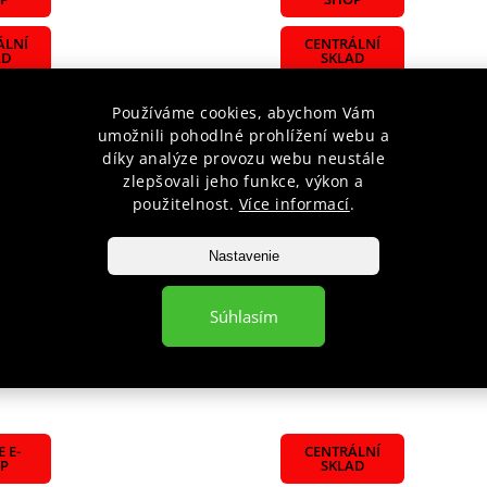
ÁLNÍ
CENTRÁLNÍ
AD
SKLAD
Používáme cookies, abychom Vám
umožnili pohodlné prohlížení webu a
díky analýze provozu webu neustále
zlepšovali jeho funkce, výkon a
použitelnost.
Více informací
.
cí kolečko HMS WA07
Posilovací kolo HMS WA06
Nastavenie
Skladem
€42,82
Súhlasím
íka
Do košíka
 E-
CENTRÁLNÍ
P
SKLAD