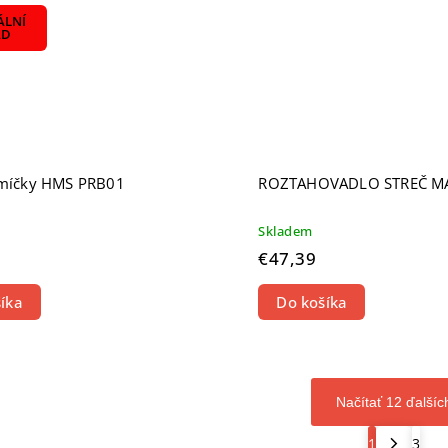
ÁLNÍ
AD
 míčky HMS PRB01
ROZTAHOVADLO STREČ M
Skladem
€47,39
íka
Do košíka
Načítať 12 ďalšíc
1
3