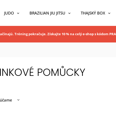
JUDO
BRAZILIAN JIU JITSU
THAJSKÝ BOX
ačínajú. Tréning pokračuje. Získajte 10 % na celý e-shop s kódom P
NINKOVÉ POMŮCKY
rúčame
nejšie