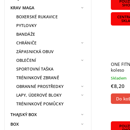
POUZE
SHO
KRAV MAGA
BOXERSKÉ RUKAVICE
CENTR
SKL
PYTLOVKY
BANDÁŽE
CHRÁNIČE
ZÁPASNICKÁ OBUV
OBLEČENÍ
ONE FITN
SPORTOVNÍ TAŠKA
koleso
TRÉNINKOVÉ ZBRANĚ
Skladem
€8,20
OBRANNÉ PROSTŘEDKY
LAPY, ÚDEROVÉ BLOKY
Do koš
TRÉNINKOVÉ POMŮCKY
THAJSKÝ BOX
BOX
POUZE
SHO