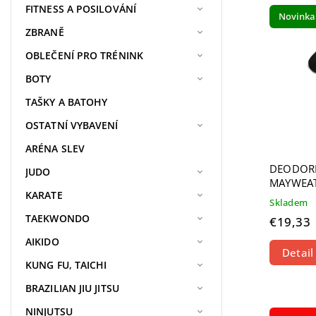
Najdr
FITNESS A POSILOVÁNÍ
Novinka
Najpr
ZBRANĚ
Abece
OBLEČENÍ PRO TRÉNINK
BOTY
TAŠKY A BATOHY
OSTATNÍ VYBAVENÍ
ARÉNA SLEV
DEODORI
JUDO
MAYWEAT
KARATE
Skladem
TAEKWONDO
€19,33
AIKIDO
Detail
KUNG FU, TAICHI
BRAZILIAN JIU JITSU
NINJUTSU