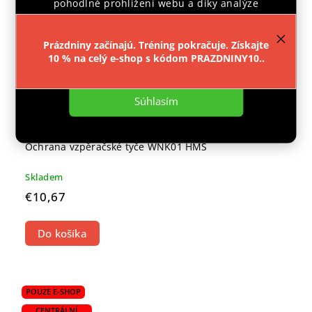
pohodlné prohlížení webu a díky analýze
provozu webu neustále zlepšovali jeho funkce,
výkon a použitelnost.
Více informací
.
Prázdniny začínajú. Tréning pokračuje. Získajte
10 % na celý e-shop s kódom PRAZDNINY10..
Nastavenie
Súhlasím
Ochrana vzpěračské tyče WNK01 HMS
Skladem
€10,67
Do košíka
POUZE E-SHOP
CENTRÁLNÍ