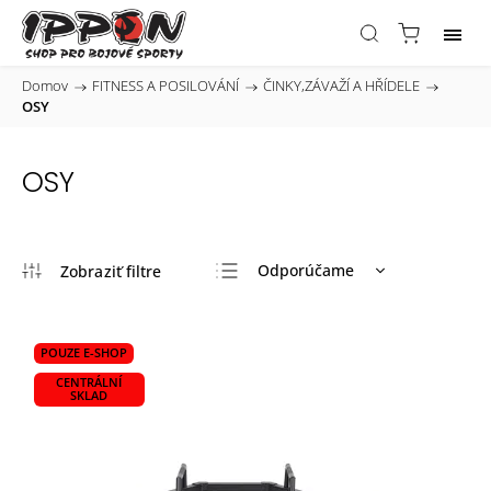
Domov
/
FITNESS A POSILOVÁNÍ
/
ČINKY,ZÁVAŽÍ A HŘÍDELE
/
OSY
OSY
Odporúčame
Najlacnejšie
Najdrahšie
POUZE E-SHOP
Najpredávanejšie
CENTRÁLNÍ
SKLAD
Abecedne