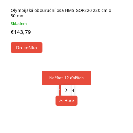
Olympijská obouruční osa HMS GOP220 220 cm x
50 mm
Skladem
€143,79
Do košíka
Načítať 12 ďalších
1
4
Hore