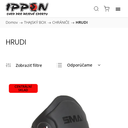
Domov
/
THAJSKÝ BOX
/
CHRÁNIČE
/
HRUDI
HRUDI
Odporúčame
Najlacnejšie
Najdrahšie
CENTRÁLNÍ
SKLAD
Najpredávanejšie
Abecedne