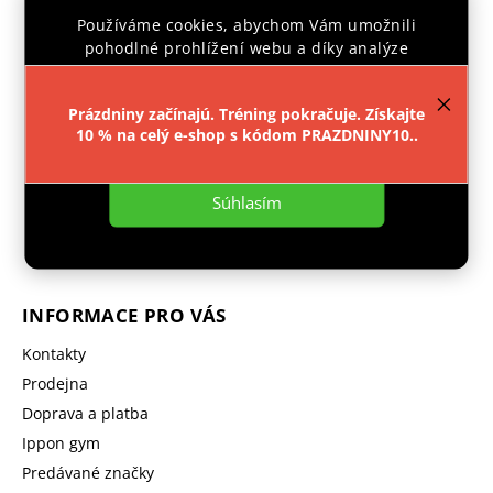
Používáme cookies, abychom Vám umožnili
pohodlné prohlížení webu a díky analýze
provozu webu neustále zlepšovali jeho funkce,
výkon a použitelnost.
Více informací
.
Prázdniny začínajú. Tréning pokračuje. Získajte
Facebook
Instagram
10 % na celý e-shop s kódom PRAZDNINY10..
Nastavenie
objednavka
@
ipponshop.cz
Súhlasím
+ 420 603 543 377
INFORMACE PRO VÁS
Kontakty
Prodejna
Doprava a platba
Ippon gym
Predávané značky