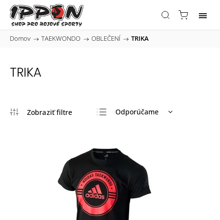
Domov
/
TAEKWONDO
/
OBLEČENÍ
/
TRIKA
TRIKA
Odporúčame
Najlacnejšie
Najdrahšie
Najpredávanejšie
Abecedne