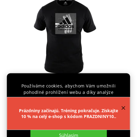
Používáme cookies, abychom Vám umožnili
TRIKO ADIDAS COMMUNITY LINE TAEKWONDO
pohodlné prohlížení webu a díky analýze
provozu webu neustále zlepšovali jeho funkce,
výkon a použitelnost.
Více informací
.
Dodáme do 14 dní
Prázdniny začínajú. Tréning pokračuje. Získajte
€24,69
10 % na celý e-shop s kódom PRAZDNINY10..
Nastavenie
Detail
Súhlasím