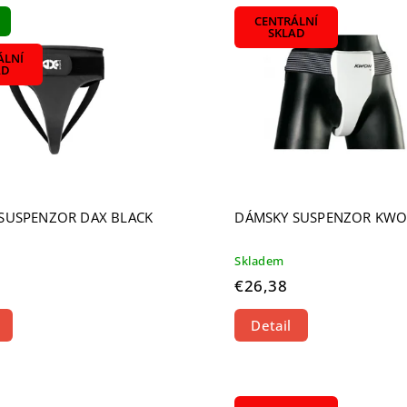
ahšie
CENTRÁLNÍ
edávanejšie
SKLAD
dne
ÁLNÍ
AD
SUSPENZOR DAX BLACK
DÁMSKY SUSPENZOR KW
Skladem
€26,38
Detail