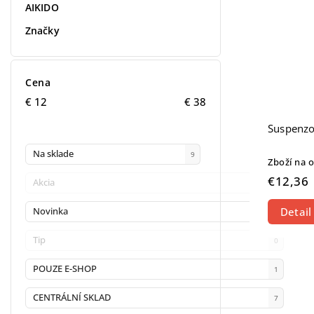
AIKIDO
Značky
Cena
€
12
€
38
Suspenzor
Na sklade
9
Zboží na 
€12,36
Akcia
0
Detail
Novinka
1
Tip
0
POUZE E-SHOP
1
CENTRÁLNÍ SKLAD
7