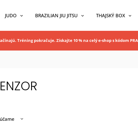
JUDO
BRAZILIAN JIU JITSU
THAJSKÝ BOX
ačínajú. Tréning pokračuje. Získajte 10 % na celý e-shop s kódom P
PENZOR
rúčame
nejšie