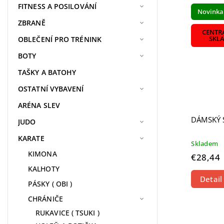
Najdr
FITNESS A POSILOVÁNÍ
Novinka
Najpr
ZBRANĚ
Abece
CENTR
OBLEČENÍ PRO TRÉNINK
SKL
BOTY
TAŠKY A BATOHY
OSTATNÍ VYBAVENÍ
ARÉNA SLEV
DÁMSKÝ 
JUDO
KARATE
Skladem
KIMONA
€28,44
KALHOTY
Detail
PÁSKY ( OBI )
CHRÁNIČE
RUKAVICE ( TSUKI )