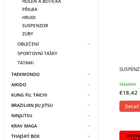
HOLEŇ A BOTIČKA
PŘILBA
HRUDI
SUSPENZOR
ZUBY
OBLEČENÍ
SPORTOVNÍ TAŠKY
TATAMI
SUSPENZ
TAEKWONDO
Skladem
AIKIDO
€18,42
KUNG FU, TAICHI
BRAZILIAN JIU JITSU
Detail
NINJUTSU
KRAV MAGA
CENTR
THAJSKÝ BOX
SKL