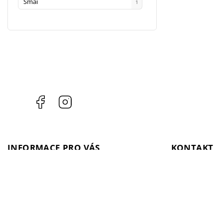
Smai
1
Facebook
Instagram
INFORMACE PRO VÁS
KONTAKT
Kontakty
objednavka
@
i
Prodejna
+ 420 603 543 
Doprava a platba
Facebook
Ippon gym
Instagram