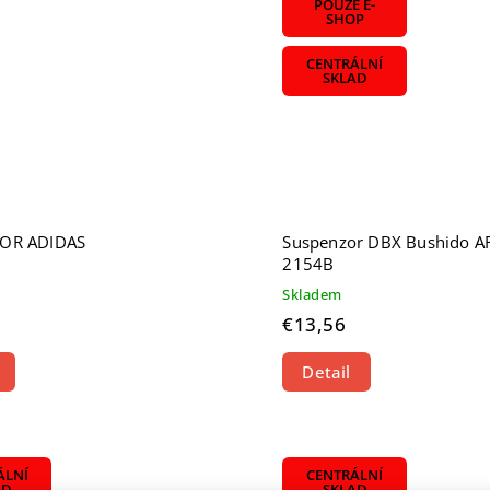
POUZE E-
SHOP
CENTRÁLNÍ
SKLAD
OR ADIDAS
Suspenzor DBX Bushido A
2154B
Skladem
€13,56
Detail
ÁLNÍ
CENTRÁLNÍ
AD
SKLAD