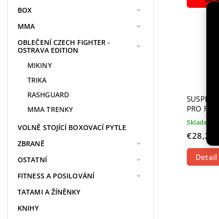
BOX
MMA
OBLEČENÍ CZECH FIGHTER -
OSTRAVA EDITION
MIKINY
TRIKA
RASHGUARD
SUSPENZ
PRO FLE
MMA TRENKY
Skladem
VOLNĚ STOJÍCÍ BOXOVACÍ PYTLE
€28,23
ZBRANĚ
Detail
OSTATNÍ
FITNESS A POSILOVÁNÍ
TATAMI A ŽÍNĚNKY
KNIHY