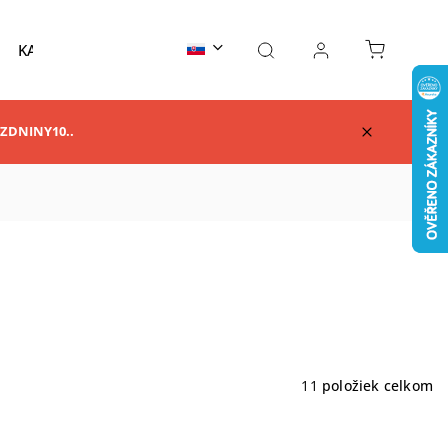
KARATE
TAEKWONDO
AIKIDO
KUNG F
RAZDNINY10..
11
položiek celkom