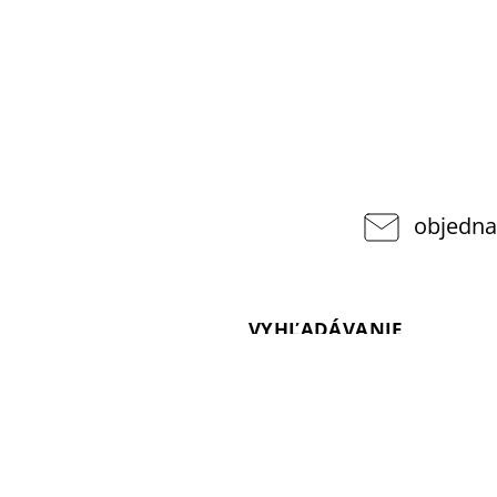
objedna
VYHĽADÁVANIE
pponshop.cz
377
Hľadať