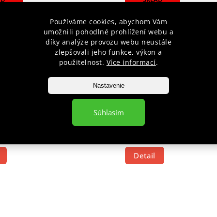
Používáme cookies, abychom Vám
umožnili pohodlné prohlížení webu a
díky analýze provozu webu neustále
zlepšovali jeho funkce, výkon a
použitelnost.
Více informací
.
Nastavenie
OR JU-SPORTS MOTION
SUSPENZOR SHOCK DOCT
XCUP
FLEX
Súhlasím
Skladem
€25,51
Detail