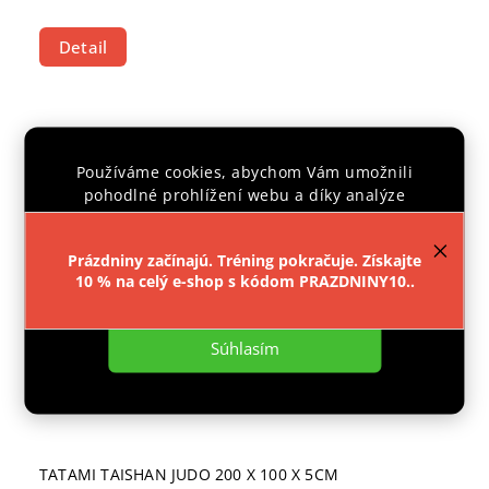
Detail
Používáme cookies, abychom Vám umožnili
pohodlné prohlížení webu a díky analýze
provozu webu neustále zlepšovali jeho funkce,
výkon a použitelnost.
Více informací
.
Prázdniny začínajú. Tréning pokračuje. Získajte
10 % na celý e-shop s kódom PRAZDNINY10..
Nastavenie
Súhlasím
TATAMI TAISHAN JUDO 200 X 100 X 5CM