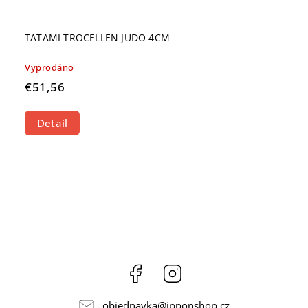
TATAMI TROCELLEN JUDO 4CM
Vyprodáno
€51,56
Detail
Facebook
Instagram
objednavka
@
ipponshop.cz