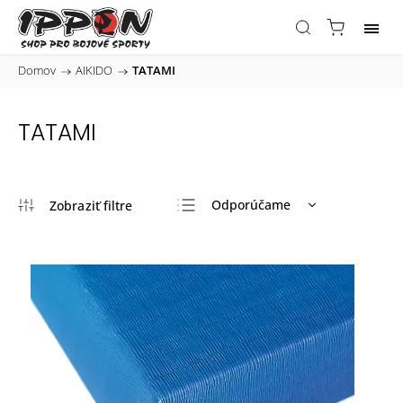
Domov
/
AIKIDO
/
TATAMI
TATAMI
Odporúčame
Najlacnejšie
Najdrahšie
Najpredávanejšie
Abecedne