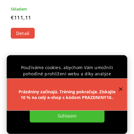
Skladem
€111,11
Detail
CENTRÁLNÍ
SKLAD
Používáme cookies, abychom Vám umožnili
pohodlné prohlížení webu a díky analýze
provozu webu neustále zlepšovali jeho funkce,
výkon a použitelnost.
Více informací
.
Prázdniny začínajú. Tréning pokračuje. Získajte
10 % na celý e-shop s kódom PRAZDNINY10..
Nastavenie
Súhlasím