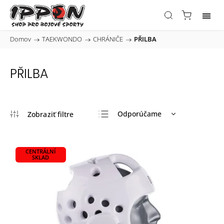
Domov
/
TAEKWONDO
/
CHRÁNIČE
/
PŘILBA
PŘILBA
Odporúčame
Najlacnejšie
Najdrahšie
CENTRÁLNÍ
SKLAD
Najpredávanejšie
Abecedne