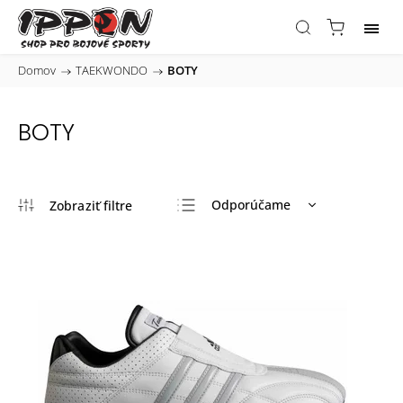
Domov
/
TAEKWONDO
/
BOTY
BOTY
Odporúčame
Najlacnejšie
Najdrahšie
Najpredávanejšie
Abecedne