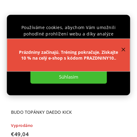
CENTRÁLNÍ
SKLAD
Používáme cookies, abychom Vám umožnili
pohodlné prohlížení webu a díky analýze
provozu webu neustále zlepšovali jeho funkce,
výkon a použitelnost.
Více informací
.
Prázdniny začínajú. Tréning pokračuje. Získajte
10 % na celý e-shop s kódom PRAZDNINY10..
Nastavenie
Súhlasím
BUDO TOPÁNKY DAEDO KICK
Vyprodáno
€49,04