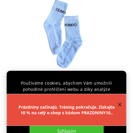
Používáme cookies, abychom Vám umožnili
PONOŽKY IPPON TAEKWONDO
pohodlné prohlížení webu a díky analýze
provozu webu neustále zlepšovali jeho funkce,
výkon a použitelnost.
Více informací
.
Skladem
Prázdniny začínajú. Tréning pokračuje. Získajte
€4,08
10 % na celý e-shop s kódom PRAZDNINY10..
Nastavenie
Detail
Súhlasím