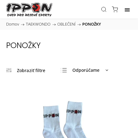
Domov
/
TAEKWONDO
/
OBLEČENÍ
/
PONOŽKY
PONOŽKY
Odporúčame
Najlacnejšie
Najdrahšie
Najpredávanejšie
Abecedne