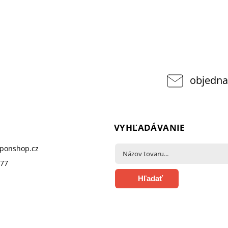
objedna
VYHĽADÁVANIE
pponshop.cz
377
Hľadať