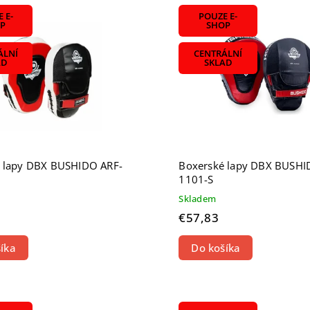
ahšie
 E-
POUZE E-
edávanejšie
P
SHOP
dne
ÁLNÍ
CENTRÁLNÍ
AD
SKLAD
 lapy DBX BUSHIDO ARF-
Boxerské lapy DBX BUSHI
1101-S
Skladem
€57,83
íka
Do košíka