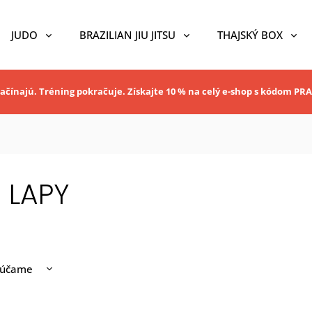
JUDO
BRAZILIAN JIU JITSU
THAJSKÝ BOX
ačínajú. Tréning pokračuje. Získajte 10 % na celý e-shop s kódom P
 LAPY
rúčame
nejšie