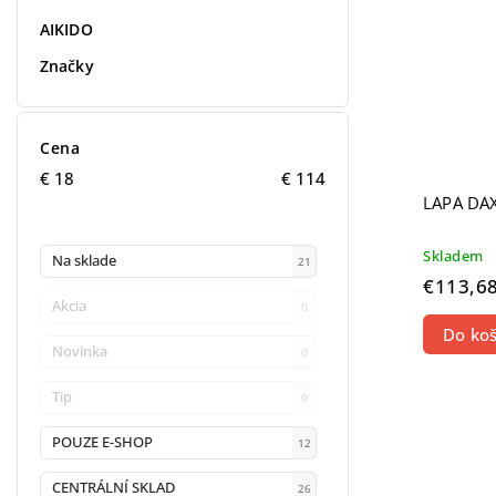
AIKIDO
Značky
Cena
€
18
€
114
LAPA DAX
Skladem
Na sklade
21
€113,6
Akcia
0
Do koš
Novinka
0
Tip
0
POUZE E-SHOP
12
CENTRÁLNÍ SKLAD
26