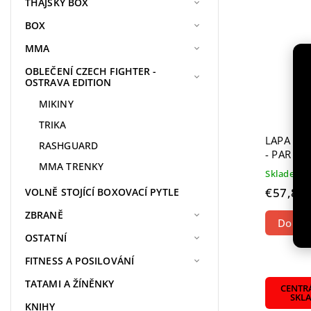
THAJSKÝ BOX
BOX
MMA
OBLEČENÍ CZECH FIGHTER -
OSTRAVA EDITION
MIKINY
TRIKA
LAPA AD
RASHGUARD
- PAR
MMA TRENKY
Skladem
€57,83
VOLNĚ STOJÍCÍ BOXOVACÍ PYTLE
ZBRANĚ
Do koš
OSTATNÍ
FITNESS A POSILOVÁNÍ
TATAMI A ŽÍNĚNKY
CENTR
SKL
KNIHY