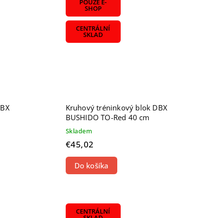
POUZE E-
SHOP
CENTRÁLNÍ
SKLAD
DBX
Kruhový tréninkový blok DBX
BUSHIDO TO-Red 40 cm
Skladem
€45,02
Do košíka
CENTRÁLNÍ
SKLAD