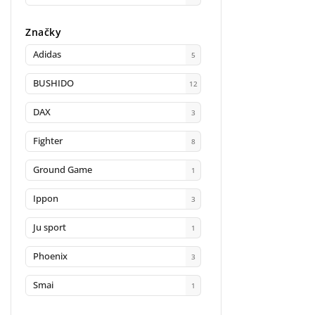
Značky
Adidas
5
BUSHIDO
12
DAX
3
Fighter
8
Ground Game
1
Ippon
3
Ju sport
1
Phoenix
3
Smai
1