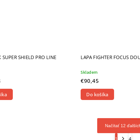
 SUPER SHIELD PRO LINE
LAPA FIGHTER FOCUS DO
Skladem
8
€90,45
íka
Do košíka
Načítať 12 ďalšíc
1
4