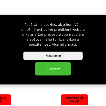
Používáme cookies, abychom Vám
umožnili pohodlné prohlížení webu a
díky analýze provozu webu neustále
zlepšovali jeho funkce, výkon a
použitelnost.
Více informací
.
IDAS SPEED COACH NEON
LAPA ADIDAS SPEED COACH
PAR
Nastavenie
Skladem
€57,83
Súhlasím
íka
Do košíka
ÁLNÍ
CENTRÁLNÍ
AD
SKLAD