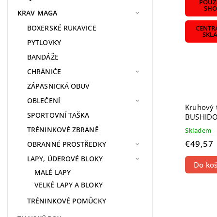
POUZE
SHO
KRAV MAGA
BOXERSKÉ RUKAVICE
CENTR
SKL
PYTLOVKY
BANDÁŽE
CHRÁNIČE
ZÁPASNICKÁ OBUV
OBLEČENÍ
Kruhový 
SPORTOVNÍ TAŠKA
BUSHIDO
TRÉNINKOVÉ ZBRANĚ
Skladem
€49,57
OBRANNÉ PROSTŘEDKY
LAPY, ÚDEROVÉ BLOKY
Do koš
MALÉ LAPY
VELKÉ LAPY A BLOKY
TRÉNINKOVÉ POMŮCKY