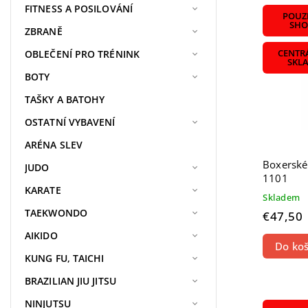
Najdr
FITNESS A POSILOVÁNÍ
POUZE
Najpr
SHO
ZBRANĚ
Abece
OBLEČENÍ PRO TRÉNINK
CENTR
SKL
BOTY
TAŠKY A BATOHY
OSTATNÍ VYBAVENÍ
ARÉNA SLEV
Boxerské
JUDO
1101
KARATE
Skladem
TAEKWONDO
€47,50
AIKIDO
Do koš
KUNG FU, TAICHI
BRAZILIAN JIU JITSU
NINJUTSU