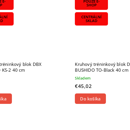
 E-
POUZE E-
P
SHOP
ÁLNÍ
CENTRÁLNÍ
AD
SKLAD
tréninkový blok DBX
Kruhový tréninkový blok 
 KS-2 40 cm
BUSHIDO TO-Black 40 cm
Skladem
€45,02
íka
Do košíka