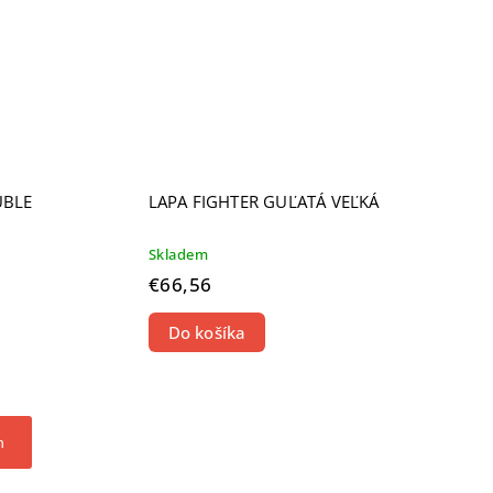
UBLE
LAPA FIGHTER GUĽATÁ VEĽKÁ
Skladem
€66,56
Do košíka
h