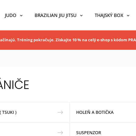
JUDO
BRAZILIAN JIU JITSU
THAJSKÝ BOX
ačínajú. Tréning pokračuje. Získajte 10 % na celý e-shop s kódom P
ÁNIČE
 TSUKI )
HOLEŇ A BOTIČKA
SUSPENZOR