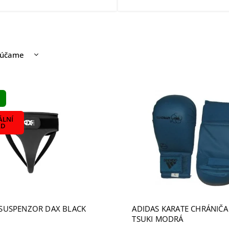
rúčame
nejšie
ahšie
edávanejšie
dne
ÁLNÍ
AD
SUSPENZOR DAX BLACK
ADIDAS KARATE CHRÁNIČA
TSUKI MODRÁ