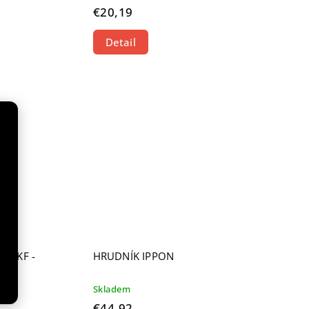
€20,19
Detail
A WKF -
HRUDNÍK IPPON
Skladem
€44,92