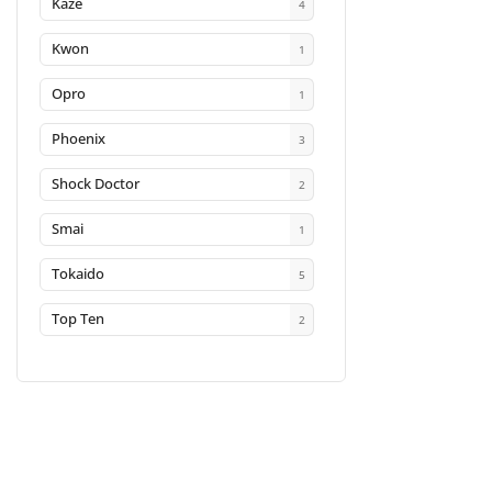
Kaze
4
Kwon
1
Opro
1
Phoenix
3
Shock Doctor
2
Smai
1
Tokaido
5
Top Ten
2