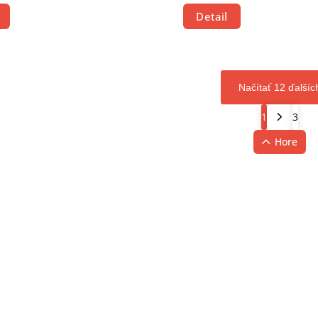
Detail
Načítať 12 ďalšíc
1
3
Hore