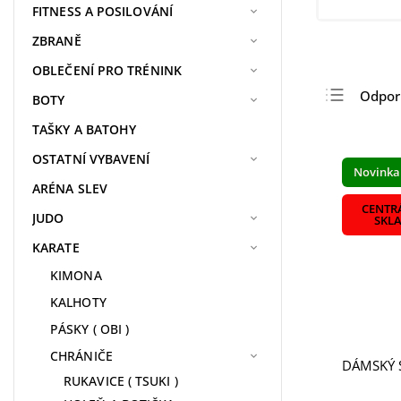
FITNESS A POSILOVÁNÍ
ZBRANĚ
OBLEČENÍ PRO TRÉNINK
Odpo
BOTY
Najlac
TAŠKY A BATOHY
Najdr
OSTATNÍ VYBAVENÍ
Novinka
Najpr
ARÉNA SLEV
Abece
CENTR
JUDO
SKL
KARATE
KIMONA
KALHOTY
PÁSKY ( OBI )
CHRÁNIČE
DÁMSKÝ 
RUKAVICE ( TSUKI )