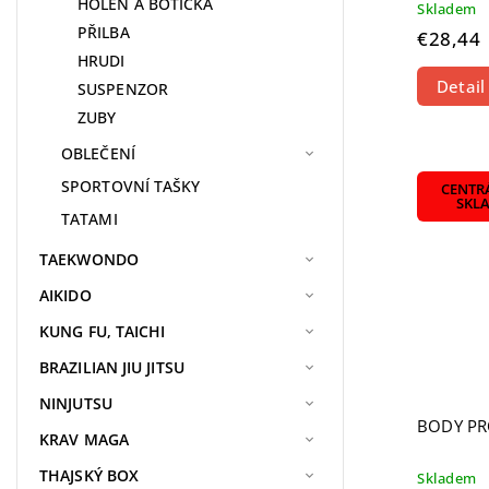
HOLEŇ A BOTIČKA
Skladem
PŘILBA
€28,44
HRUDI
Detail
SUSPENZOR
ZUBY
OBLEČENÍ
SPORTOVNÍ TAŠKY
CENTR
SKL
TATAMI
TAEKWONDO
AIKIDO
KUNG FU, TAICHI
BRAZILIAN JIU JITSU
NINJUTSU
BODY PR
KRAV MAGA
THAJSKÝ BOX
Skladem