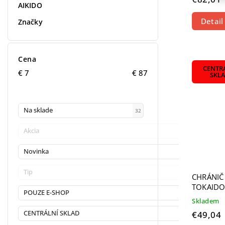
AIKIDO
Detail
Značky
Cena
CENTR
€
7
€
87
SKL
Na sklade
32
Akcia
0
Novinka
1
Tip
0
CHRÁNIČ
TOKAIDO
POUZE E-SHOP
1
Skladem
CENTRÁLNÍ SKLAD
€49,04
20