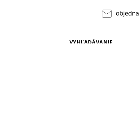
objedna
VYHĽADÁVANIE
pponshop.cz
377
Hľadať