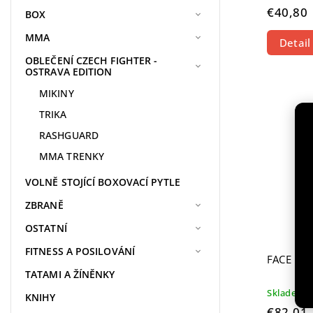
€40,80
BOX
MMA
Detail
OBLEČENÍ CZECH FIGHTER -
OSTRAVA EDITION
MIKINY
TRIKA
RASHGUARD
MMA TRENKY
VOLNĚ STOJÍCÍ BOXOVACÍ PYTLE
ZBRANĚ
OSTATNÍ
FITNESS A POSILOVÁNÍ
FACE MA
TATAMI A ŽÍNĚNKY
Skladem
KNIHY
€82,01