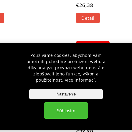
€26,38
Detail
CENTRÁLNÍ
SKLAD
Používáme cookies, abychom Vám
umožnili pohodlné prohlížení webu a
díky analýze provozu webu neustále
zlepšovali jeho funkce, výkon a
použitelnost.
Více informací
.
Nastavenie
SKA KARATE WKF
HAYASHI KARATE CHRÁNIČ
Súhlasím
TSUKI ČERVENÁ
Skladem
€28,39