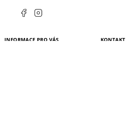
Facebook
Instagram
INFORMACE PRO VÁS
KONTAKT
Kontakty
objednavka
@
i
Prodejna
+ 420 603 543 
Doprava a platba
Facebook
Ippon gym
Instagram
Predávané značky
Reklamace
GDPR
Obchodní podmínky
Hodnotenie obchodu
B2B program