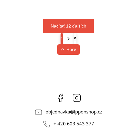
Načítať 12 ďalších
1
5
Hore
Facebook
Instagram
objednavka
@
ipponshop.cz
+ 420 603 543 377