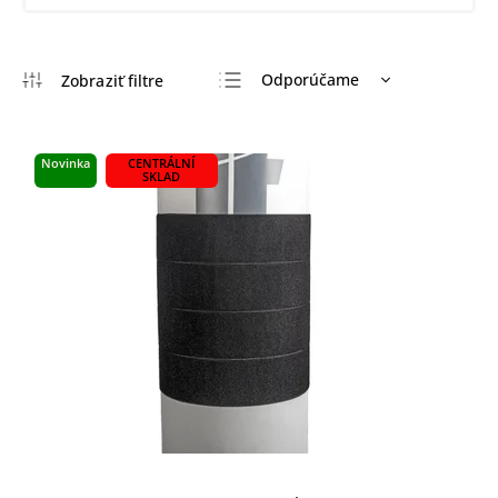
Odporúčame
Najlacnejšie
Najdrahšie
Novinka
CENTRÁLNÍ
SKLAD
Najpredávanejšie
Abecedne