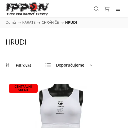
Domů
/
KARATE
/
CHRÁNIČE
/
HRUDI
HRUDI
Doporučujeme
Nejlevnější
Nejdražší
CENTRÁLNÍ
SKLAD
Nejprodávanější
Abecedně