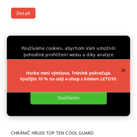
Detail
CENTRÁLNÍ
SKLAD
Používáme cookies, abychom Vám umožnili
pohodlné prohlížení webu a díky analýze
provozu webu neustále zlepšovali jeho funkce,
výkon a použitelnost.
Více informací
.
Horko není výmluva. Trénink pokračuje.
Využijte 10 % na celý e-shop s kódem LETO10.
Nastavení
Souhlasím
CHRÁNIČ HRUDI TOP TEN COOL GUARD