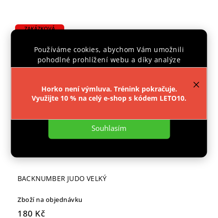
ZAKÁZKOVÁ
VÝROBA 14DNÍ
Používáme cookies, abychom Vám umožnili
pohodlné prohlížení webu a díky analýze
provozu webu neustále zlepšovali jeho funkce,
výkon a použitelnost.
Více informací
.
Horko není výmluva. Trénink pokračuje.
Využijte 10 % na celý e-shop s kódem LETO10.
Nastavení
Souhlasím
BACKNUMBER JUDO VELKÝ
Zboží na objednávku
180 Kč