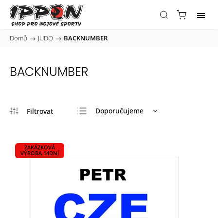
Domů
/
JUDO
/
BACKNUMBER
BACKNUMBER
Doporučujeme
Nejlevnější
Nejdražší
ZAKÁZKOVÁ
VÝROBA 14DNÍ
Nejprodávanější
Abecedně