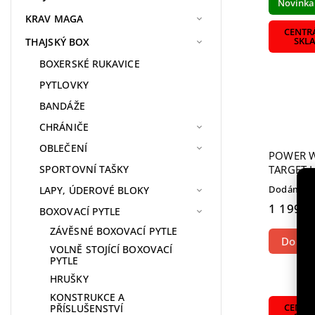
Novinka
KRAV MAGA
CENTR
THAJSKÝ BOX
SKL
BOXERSKÉ RUKAVICE
PYTLOVKY
BANDÁŽE
CHRÁNIČE
OBLEČENÍ
POWER W
TARGET 
SPORTOVNÍ TAŠKY
Dodáme do
LAPY, ÚDEROVÉ BLOKY
1 199 K
BOXOVACÍ PYTLE
ZÁVĚSNÉ BOXOVACÍ PYTLE
Do koš
VOLNĚ STOJÍCÍ BOXOVACÍ
PYTLE
HRUŠKY
KONSTRUKCE A
CENTR
PŘÍSLUŠENSTVÍ