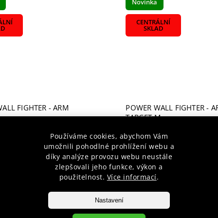
Novinka
ÁLNÍ
CENTRÁLNÍ
AD
SKLAD
ALL FIGHTER - ARM
POWER WALL FIGHTER - A
L
TARGET M
 14 dní
Dodáme do 14 dní
Používáme cookies, abychom Vám
č
1 103 Kč
umožnili pohodlné prohlížení webu a
díky analýze provozu webu neustále
zlepšovali jeho funkce, výkon a
íku
Do košíku
použitelnost.
Více informací
.
Nastavení
ÁLNÍ