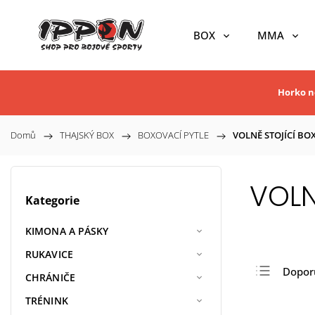
BOX
MMA
Horko ne
Domů
/
THAJSKÝ BOX
/
BOXOVACÍ PYTLE
/
VOLNĚ STOJÍCÍ BO
VOLN
Kategorie
KIMONA A PÁSKY
RUKAVICE
Dopor
CHRÁNIČE
Nejlev
TRÉNINK