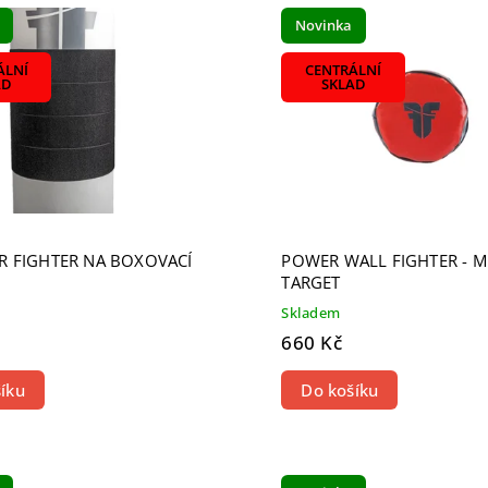
žší
Novinka
odávanější
dně
ÁLNÍ
CENTRÁLNÍ
AD
SKLAD
R FIGHTER NA BOXOVACÍ
POWER WALL FIGHTER - M
TARGET
Skladem
660 Kč
íku
Do košíku