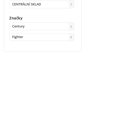
CENTRÁLNÍ SKLAD
7
Značky
Century
2
Fighter
5
Facebook
Instagram
INFORMACE PRO VÁS
KONTAKT
Kontakty
objednavka
@
i
Prodejna
+ 420 603 543 
Doprava a platba
Facebook