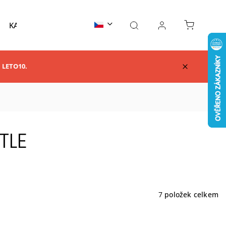
KARATE
TAEKWONDO
AIKIDO
KUNG F
m LETO10.
TLE
7
položek celkem