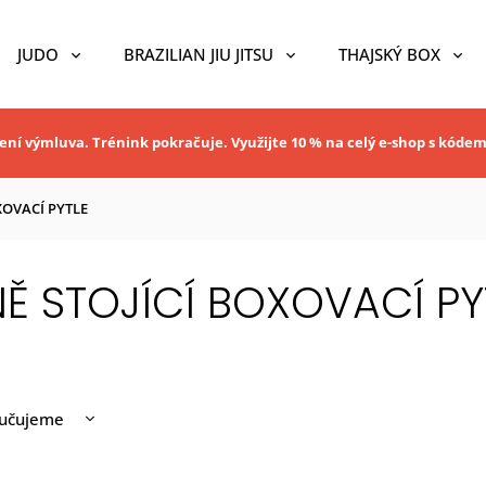
JUDO
BRAZILIAN JIU JITSU
THAJSKÝ BOX
ní výmluva. Trénink pokračuje. Využijte 10 % na celý e-shop s kóde
XOVACÍ PYTLE
Ě STOJÍCÍ BOXOVACÍ PY
učujeme
nější