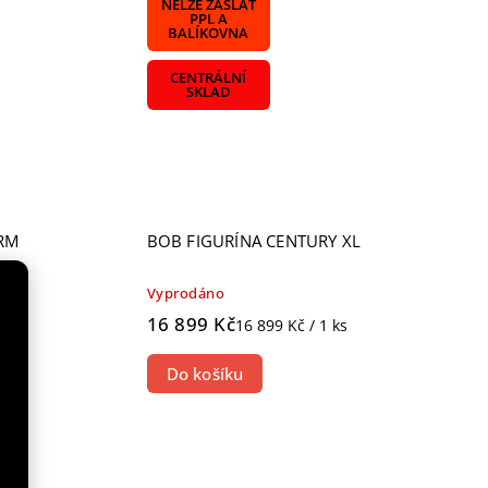
NELZE ZASLAT
PPL A
BALÍKOVNA
CENTRÁLNÍ
SKLAD
RM
BOB FIGURÍNA CENTURY XL
Vyprodáno
16 899 Kč
16 899 Kč / 1 ks
Do košíku