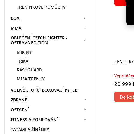
SKL
TRÉNINKOVÉ POMŮCKY
BOX
MMA
OBLEČENÍ CZECH FIGHTER -
OSTRAVA EDITION
MIKINY
TRIKA
CENTURY
RASHGUARD
Vyprodán
MMA TRENKY
20 999 
VOLNĚ STOJÍCÍ BOXOVACÍ PYTLE
Do koš
ZBRANĚ
OSTATNÍ
FITNESS A POSILOVÁNÍ
TATAMI A ŽÍNĚNKY