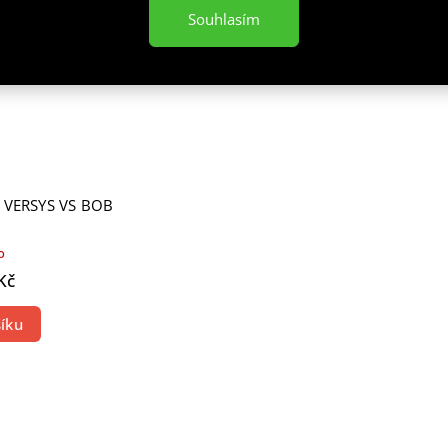
AD
Souhlasím
 VERSYS VS BOB
o
Kč
íku