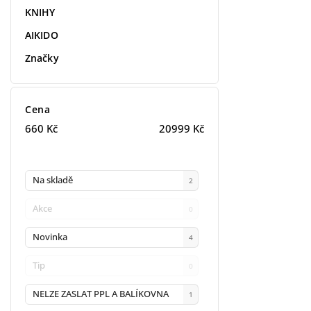
KNIHY
AIKIDO
Značky
Cena
660
Kč
20999
Kč
Na skladě
2
Akce
0
Novinka
4
Tip
0
NELZE ZASLAT PPL A BALÍKOVNA
1