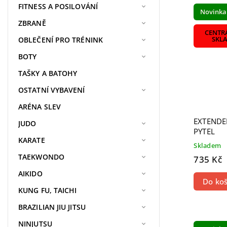
Nejdra
FITNESS A POSILOVÁNÍ
Novinka
Nejpr
ZBRANĚ
Abece
CENTR
OBLEČENÍ PRO TRÉNINK
SKL
BOTY
TAŠKY A BATOHY
OSTATNÍ VYBAVENÍ
ARÉNA SLEV
EXTENDE
JUDO
PYTEL
KARATE
Skladem
TAEKWONDO
735 Kč
AIKIDO
Do koš
KUNG FU, TAICHI
BRAZILIAN JIU JITSU
NINJUTSU