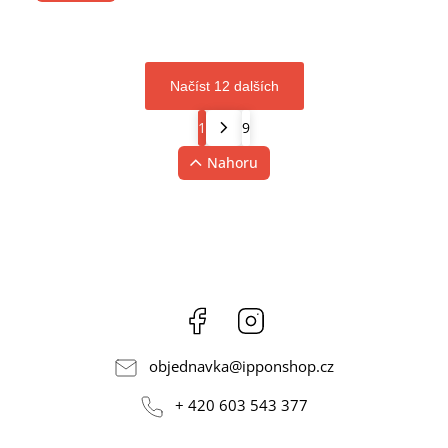
Načíst 12 dalších
1
9
Nahoru
Facebook
Instagram
objednavka
@
ipponshop.cz
+ 420 603 543 377