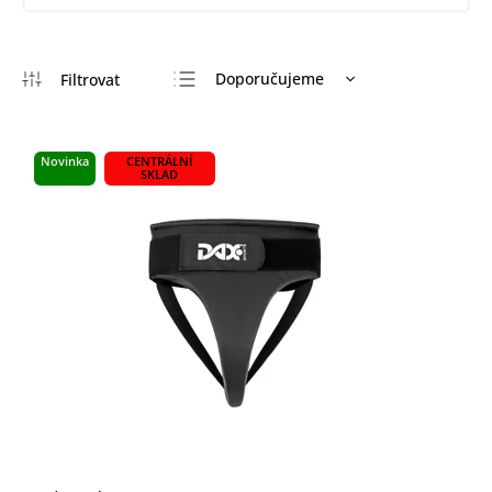
Doporučujeme
Nejlevnější
Nejdražší
Novinka
CENTRÁLNÍ
SKLAD
Nejprodávanější
Abecedně