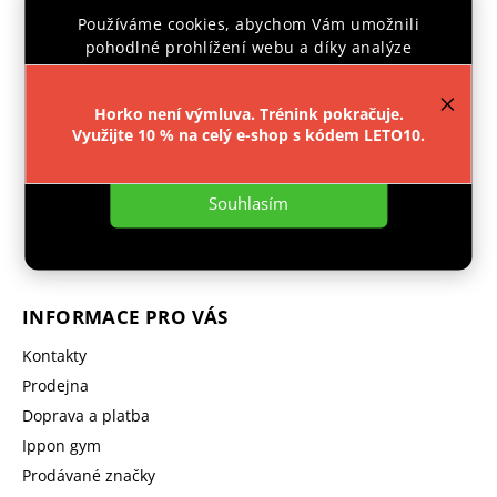
Používáme cookies, abychom Vám umožnili
pohodlné prohlížení webu a díky analýze
provozu webu neustále zlepšovali jeho funkce,
výkon a použitelnost.
Více informací
.
Horko není výmluva. Trénink pokračuje.
Facebook
Instagram
Využijte 10 % na celý e-shop s kódem LETO10.
Nastavení
objednavka
@
ipponshop.cz
Souhlasím
+ 420 603 543 377
INFORMACE PRO VÁS
Kontakty
Prodejna
Doprava a platba
Ippon gym
Prodávané značky