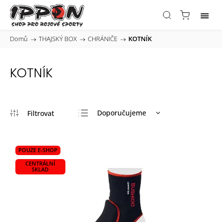
Domů
/
THAJSKÝ BOX
/
CHRÁNIČE
/
KOTNÍK
KOTNÍK
Doporučujeme
Nejlevnější
Nejdražší
POUZE E-SHOP
Nejprodávanější
CENTRÁLNÍ
SKLAD
Abecedně