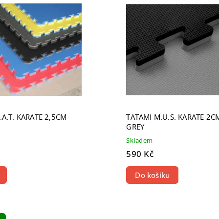
žší
odávanější
dně
.A.T. KARATE 2,5CM
TATAMI M.U.S. KARATE 2C
GREY
Skladem
590 Kč
Do košíku