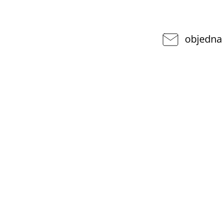
objedna
VYHLEDÁVÁNÍ
pponshop.cz
377
Hledat