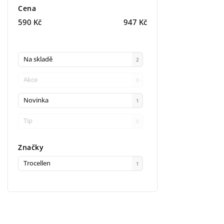
Cena
590
Kč
947
Kč
Na skladě
2
Akce
0
Novinka
1
Tip
0
Značky
Trocellen
1