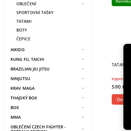
Novinka
OBLEČENÍ
SPORTOVNÍ TAŠKY
TATAMI
BOTY
ČEPICE
AIKIDO
KUNG FU, TAICHI
TATAMI M
BRAZILIAN JIU JITSU
NINJUTSU
Vyprodán
590 Kč
KRAV MAGA
THAJSKÝ BOX
Detail
BOX
MMA
OBLEČENÍ CZECH FIGHTER -