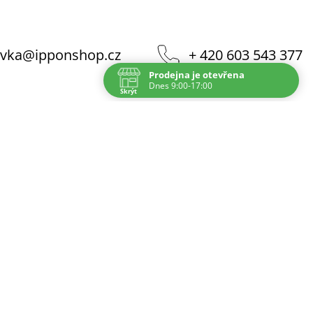
vka
@
ipponshop.cz
+ 420 603 543 377
Prodejna je otevřena
Dnes 9:00-17:00
Skrýt
Navštivte nás osobně
Čas
Po
9:00 - 17:00
Út
9:00 - 17:00
St
9:00 - 17:00
Čt
9:00 - 17:00
Pá
9:00 - 17:00
So
Zavřeno
Ne
Zavřeno
Nechci již zobrazovat