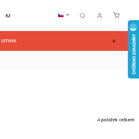
KARATE
TAEKWONDO
AIKIDO
KUNG F
m LETO10.
4
položek celkem