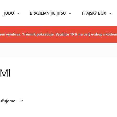
JUDO
BRAZILIAN JIU JITSU
THAJSKÝ BOX
ní výmluva. Trénink pokračuje. Využijte 10 % na celý e-shop s kóde
MI
učujeme
nější