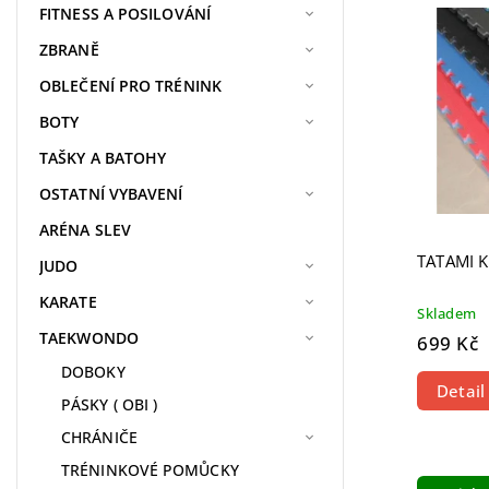
Nejdra
FITNESS A POSILOVÁNÍ
Nejpr
ZBRANĚ
Abece
OBLEČENÍ PRO TRÉNINK
BOTY
TAŠKY A BATOHY
OSTATNÍ VYBAVENÍ
ARÉNA SLEV
TATAMI K
JUDO
KARATE
Skladem
TAEKWONDO
699 Kč
DOBOKY
Detail
PÁSKY ( OBI )
CHRÁNIČE
TRÉNINKOVÉ POMŮCKY