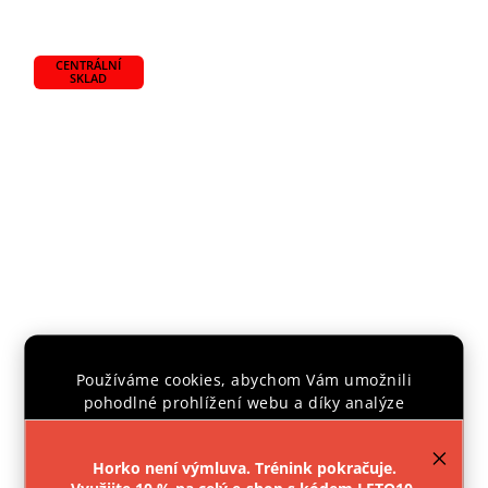
CENTRÁLNÍ
SKLAD
Používáme cookies, abychom Vám umožnili
CHRÁNIČE KOLEN FIGHTER COMPETITION - MODRÁ
pohodlné prohlížení webu a díky analýze
provozu webu neustále zlepšovali jeho funkce,
výkon a použitelnost.
Více informací
.
Skladem
Horko není výmluva. Trénink pokračuje.
531 Kč