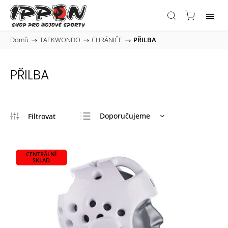
Domů
/
TAEKWONDO
/
CHRÁNIČE
/
PŘILBA
PŘILBA
Doporučujeme
Nejlevnější
Nejdražší
CENTRÁLNÍ
SKLAD
Nejprodávanější
Abecedně