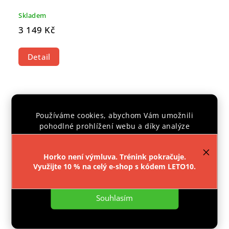
Skladem
3 149 Kč
Detail
CENTRÁLNÍ
SKLAD
Používáme cookies, abychom Vám umožnili
pohodlné prohlížení webu a díky analýze
provozu webu neustále zlepšovali jeho funkce,
výkon a použitelnost.
Více informací
.
Horko není výmluva. Trénink pokračuje.
Využijte 10 % na celý e-shop s kódem LETO10.
Nastavení
Souhlasím