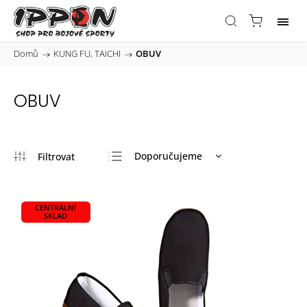
Domů
/
KUNG FU, TAICHI
/
OBUV
OBUV
Doporučujeme
Nejlevnější
Nejdražší
CENTRÁLNÍ
SKLAD
Nejprodávanější
Abecedně