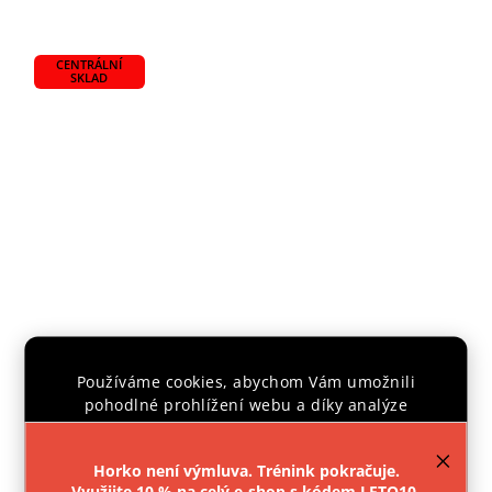
CENTRÁLNÍ
SKLAD
Používáme cookies, abychom Vám umožnili
OBUV KUNG FU KWON PEKING
pohodlné prohlížení webu a díky analýze
provozu webu neustále zlepšovali jeho funkce,
výkon a použitelnost.
Více informací
.
Skladem
Horko není výmluva. Trénink pokračuje.
629 Kč
Využijte 10 % na celý e-shop s kódem LETO10.