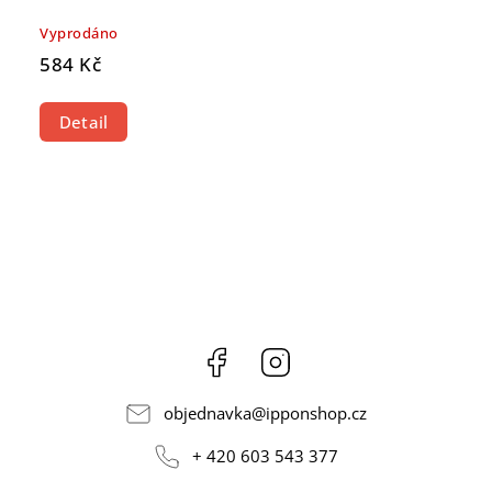
Vyprodáno
584 Kč
Detail
Facebook
Instagram
objednavka
@
ipponshop.cz
+ 420 603 543 377