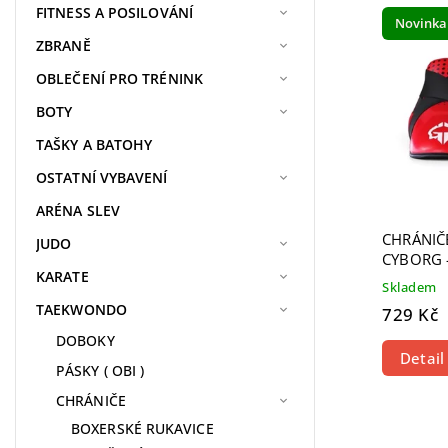
Nejdra
FITNESS A POSILOVÁNÍ
Novinka
Nejpr
ZBRANĚ
Abece
OBLEČENÍ PRO TRÉNINK
BOTY
TAŠKY A BATOHY
OSTATNÍ VYBAVENÍ
ARÉNA SLEV
CHRÁNI
JUDO
CYBORG 
KARATE
Skladem
TAEKWONDO
729 Kč
DOBOKY
Detail
PÁSKY ( OBI )
CHRÁNIČE
BOXERSKÉ RUKAVICE