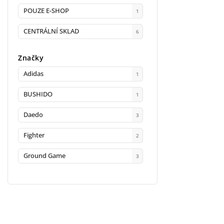
POUZE E-SHOP
1
CENTRÁLNÍ SKLAD
6
Značky
Adidas
1
BUSHIDO
1
Daedo
3
Fighter
2
Ground Game
3