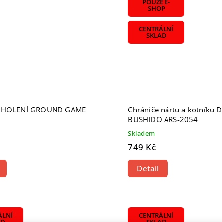
POUZE E-
SHOP
CENTRÁLNÍ
SKLAD
 HOLENÍ GROUND GAME
Chrániče nártu a kotníku 
BUSHIDO ARS-2054
Skladem
749 Kč
Detail
ÁLNÍ
CENTRÁLNÍ
AD
SKLAD