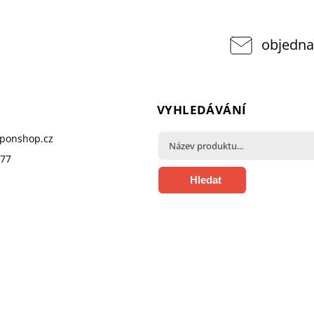
objedna
VYHLEDÁVÁNÍ
pponshop.cz
377
Hledat