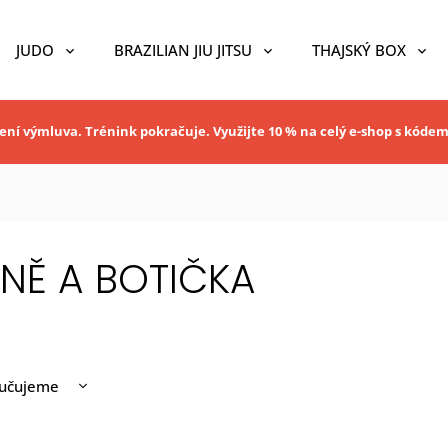
JUDO
BRAZILIAN JIU JITSU
THAJSKÝ BOX
ní výmluva. Trénink pokračuje. Využijte 10 % na celý e-shop s kóde
NĚ A BOTIČKA
učujeme
nější