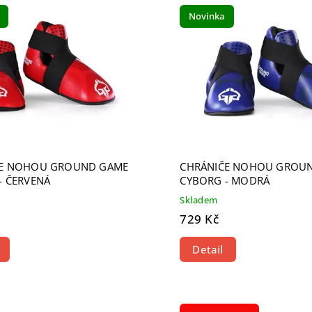
žší
Novinka
odávanější
dně
ČE NOHOU GROUND GAME
CHRÁNIČE NOHOU GROU
- ČERVENÁ
CYBORG - MODRÁ
Skladem
729 Kč
Detail