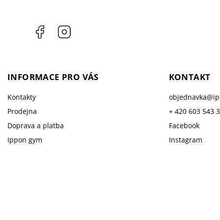
Facebook
Instagram
INFORMACE PRO VÁS
KONTAKT
Kontakty
objednavka
@
i
Prodejna
+ 420 603 543 
Doprava a platba
Facebook
Ippon gym
Instagram
Prodávané značky
Reklamace
GDPR
Obchodní podmínky
Hodnocení obchodu