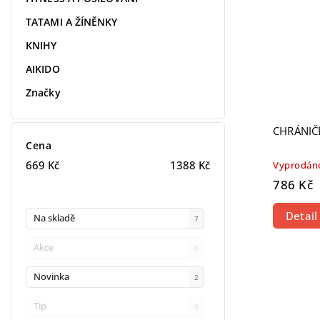
TATAMI A ŽÍNĚNKY
KNIHY
AIKIDO
Značky
CHRÁNIČ
Cena
669
Kč
1388
Kč
Vyprodán
786 Kč
Detail
Na skladě
7
Akce
0
Novinka
2
Tip
0