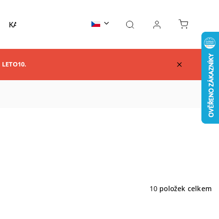
KARATE
TAEKWONDO
AIKIDO
KUNG F
m LETO10.
10
položek celkem