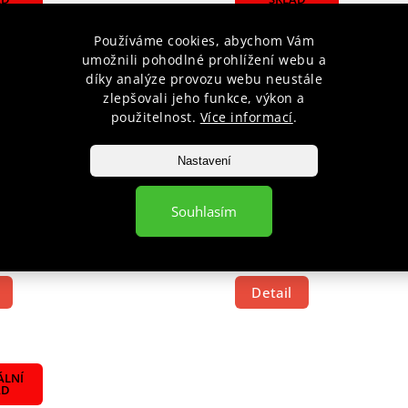
Používáme cookies, abychom Vám
umožnili pohodlné prohlížení webu a
díky analýze provozu webu neustále
zlepšovali jeho funkce, výkon a
použitelnost.
Více informací
.
Nastavení
E NOHOU FIGHTER STRIPE
CHRÁNIČ HOLENÍ DAEDO 
CE - MODRÁ
AMERICA
Souhlasím
Skladem na centrále do 10 d
č
720 Kč
Detail
ÁLNÍ
AD