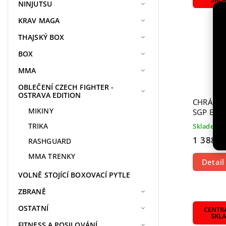
NINJUTSU
KRAV MAGA
THAJSKÝ BOX
BOX
MMA
OBLEČENÍ CZECH FIGHTER -
OSTRAVA EDITION
CHRÁNIČ
MIKINY
SGP EDI
TRIKA
Skladem
1 388 K
RASHGUARD
MMA TRENKY
Detail
VOLNĚ STOJÍCÍ BOXOVACÍ PYTLE
ZBRANĚ
OSTATNÍ
CENTR
SKL
FITNESS A POSILOVÁNÍ