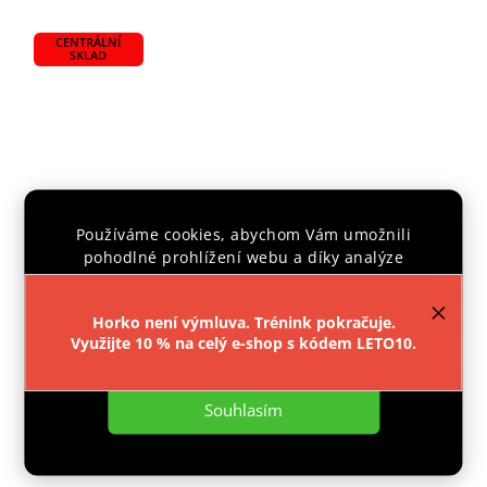
CENTRÁLNÍ
SKLAD
Používáme cookies, abychom Vám umožnili
pohodlné prohlížení webu a díky analýze
provozu webu neustále zlepšovali jeho funkce,
výkon a použitelnost.
Více informací
.
Horko není výmluva. Trénink pokračuje.
Využijte 10 % na celý e-shop s kódem LETO10.
Nastavení
PEPŘOVÝ SPREJ TORNÁDO 360
Souhlasím
Skladem
479 Kč