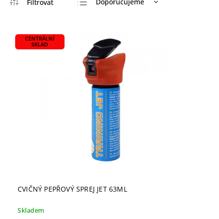
Doporučujeme
Nejlevnější
Nejdražší
CENTRÁLNÍ
SKLAD
Nejprodávanější
Abecedně
CVIČNÝ PEPŘOVÝ SPREJ JET 63ML
Skladem