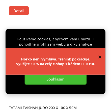
Detail
Používáme cookies, abychom Vám umožnili
pohodlné prohlížení webu a díky analýze
provozu webu neustále zlepšovali jeho funkce,
výkon a použitelnost.
Více informací
.
Horko není výmluva. Trénink pokračuje.
Využijte 10 % na celý e-shop s kódem LETO10.
Nastavení
Souhlasím
TATAMI TAISHAN JUDO 200 X 100 X 5CM