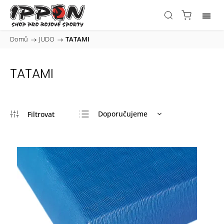
Domů
/
JUDO
/
TATAMI
TATAMI
Doporučujeme
Nejlevnější
Nejdražší
Nejprodávanější
Abecedně