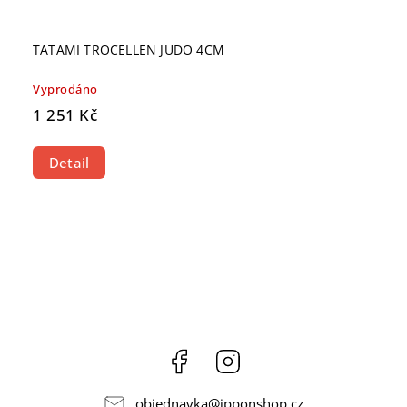
TATAMI TROCELLEN JUDO 4CM
Vyprodáno
1 251 Kč
Detail
Facebook
Instagram
objednavka
@
ipponshop.cz