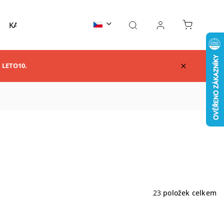
KARATE
TAEKWONDO
AIKIDO
KUNG F
m LETO10.
23
položek celkem