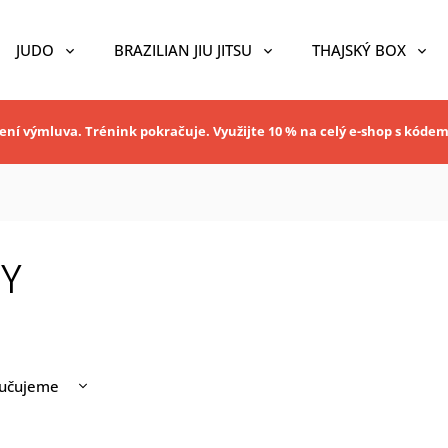
JUDO
BRAZILIAN JIU JITSU
THAJSKÝ BOX
ní výmluva. Trénink pokračuje. Využijte 10 % na celý e-shop s kóde
BY
učujeme
nější