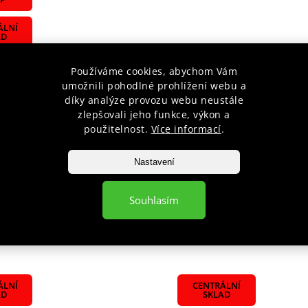
ÁLNÍ
AD
Používáme cookies, abychom Vám
umožnili pohodlné prohlížení webu a
díky analýze provozu webu neustále
zlepšovali jeho funkce, výkon a
použitelnost.
Více informací
.
uší DBX BUSHIDO DBX-EG-
PŘILBA ADIDAS AIBA ČERV
Nastavení
Skladem
2 799 Kč
Souhlasím
íku
Detail
ÁLNÍ
CENTRÁLNÍ
AD
SKLAD