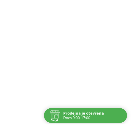
vka
@
ipponshop.cz
+ 420 603 543 377
Prodejna je otevřena
Dnes 9:00-17:00
Skrýt
Navštivte nás osobně