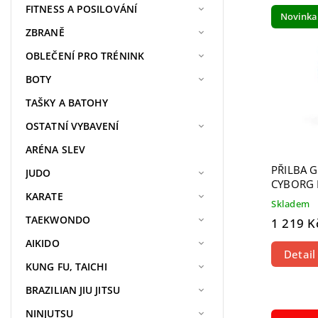
Nejdra
FITNESS A POSILOVÁNÍ
Novinka
Nejpr
ZBRANĚ
Abece
OBLEČENÍ PRO TRÉNINK
BOTY
TAŠKY A BATOHY
OSTATNÍ VYBAVENÍ
ARÉNA SLEV
PŘILBA 
JUDO
CYBORG 
KARATE
Skladem
TAEKWONDO
1 219 K
AIKIDO
Detail
KUNG FU, TAICHI
BRAZILIAN JIU JITSU
NINJUTSU