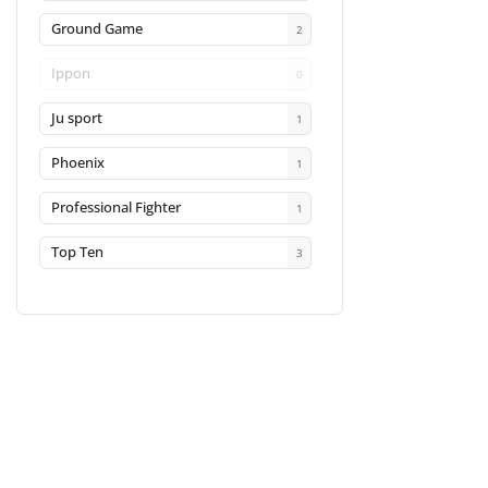
Ground Game
2
Ippon
0
Ju sport
1
Phoenix
1
Professional Fighter
1
Top Ten
3
Facebook
Instagram
INFORMACE PRO VÁS
KONTAKT