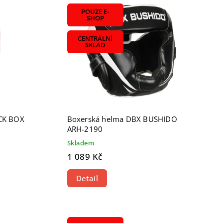
POUZE E-
SHOP
CENTRÁLNÍ
SKLAD
CK BOX
Boxerská helma DBX BUSHIDO
ARH-2190
Skladem
1 089 Kč
Detail