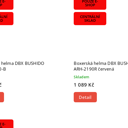
 E-
POUZE E-
P
SHOP
ÁLNÍ
CENTRÁLNÍ
AD
SKLAD
á helma DBX BUSHIDO
Boxerská helma DBX BUS
0-B
ARH-2190R červená
Skladem
č
1 089 Kč
Detail
 E-
P