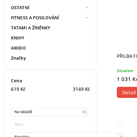
OSTATNÍ
FITNESS A POSILOVÁNÍ
TATAMI A ŽÍNĚNKY
KNIHY
AIKIDO
PŘILBA 
Značky
Skladem
1 031 K
Cena
619
Kč
3149
Kč
Detail
Na skladě
19
Akce
0
Novinka
2