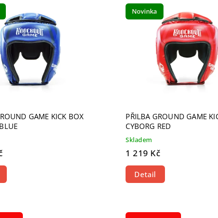
žší
Novinka
odávanější
dně
GROUND GAME KICK BOX
PŘILBA GROUND GAME KI
BLUE
CYBORG RED
Skladem
č
1 219 Kč
Detail