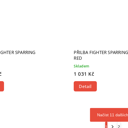
FIGHTER SPARRING
PŘILBA FIGHTER SPARRIN
RED
Skladem
č
1 031 Kč
Detail
Načíst 11 dalšíc
1
2