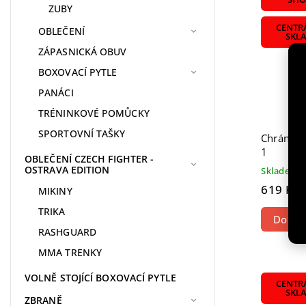
ZUBY
CENTR
OBLEČENÍ
SKL
ZÁPASNICKÁ OBUV
BOXOVACÍ PYTLE
PANÁCI
TRÉNINKOVÉ POMŮCKY
SPORTOVNÍ TAŠKY
Chránič 
1
OBLEČENÍ CZECH FIGHTER -
OSTRAVA EDITION
Skladem
619 Kč
MIKINY
TRIKA
Do koš
RASHGUARD
MMA TRENKY
VOLNĚ STOJÍCÍ BOXOVACÍ PYTLE
CENTR
SKL
ZBRANĚ