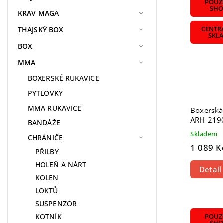
POUZE
SHO
KRAV MAGA
THAJSKÝ BOX
CENTR
SKL
BOX
MMA
BOXERSKÉ RUKAVICE
PYTLOVKY
MMA RUKAVICE
Boxersk
ARH-219
BANDÁŽE
Skladem
CHRÁNIČE
1 089 K
PŘILBY
HOLEŇ A NÁRT
Detail
KOLEN
LOKTŮ
SUSPENZOR
KOTNÍK
POUZE
SHO