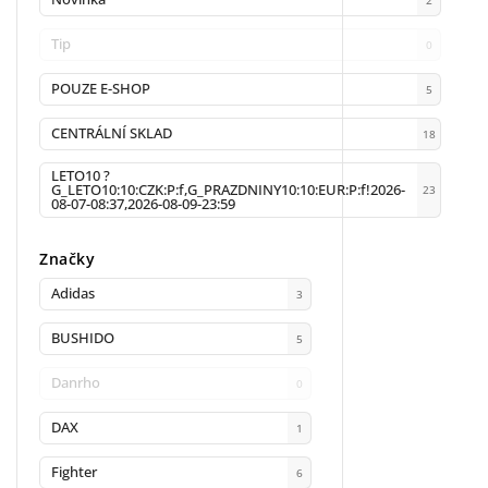
Tip
0
POUZE E-SHOP
5
CENTRÁLNÍ SKLAD
18
LETO10 ?
G_LETO10:10:CZK:P:f,G_PRAZDNINY10:10:EUR:P:f!2026-
23
08-07-08:37,2026-08-09-23:59
Značky
Adidas
3
BUSHIDO
5
Danrho
0
DAX
1
Fighter
6