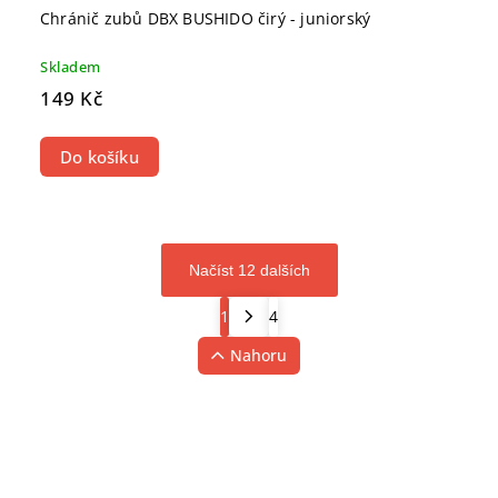
Chránič zubů DBX BUSHIDO čirý - juniorský
Skladem
149 Kč
Do košíku
Načíst 12 dalších
1
4
Nahoru