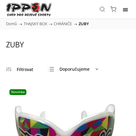
Domů
/
THAJSKÝ BOX
/
CHRÁNIČE
/
ZUBY
ZUBY
Doporučujeme
Nejlevnější
Nejdražší
Novinka
Nejprodávanější
Abecedně