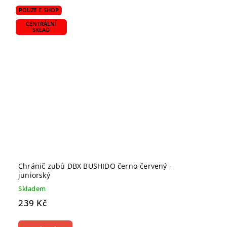
POUZE E-SHOP
CENTRÁLNÍ
SKLAD
Chránič zubů DBX BUSHIDO černo-červený -
juniorský
Skladem
239 Kč