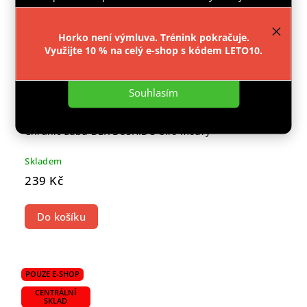
provozu webu neustále zlepšovali jeho funkce,
výkon a použitelnost.
Více informací
.
Horko není výmluva. Trénink pokračuje.
Využijte 10 % na celý e-shop s kódem LETO10.
Nastavení
Souhlasím
Chránič zubů DBX BUSHIDO bílo-modrý
Skladem
239 Kč
Do košíku
POUZE E-SHOP
CENTRÁLNÍ
SKLAD