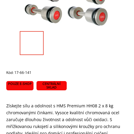
Kód:
17-66-141
POUZE E-SHOP
CENTRÁLNÍ
SKLAD
Získejte sílu a odolnost s HMS Premium HH08 2 x 8 kg
chromovanými činkami. Vysoce kvalitní chromovaná ocel
zaručuje dlouhou životnost a odolnost vůči oxidaci. S
mřížkovanou rukojetí a silikonovými kroužky pro ochranu
podlahy. Ideální pro domácí i profesionální cvičení.