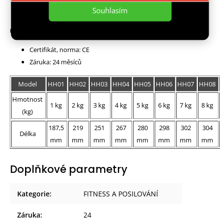
Souhlasím
Upozornění:
Certifikát, norma: CE
Záruka: 24 měsíců
Model
HH01
HH02
HH03
HH04
HH05
HH06
HH07
HH08
Hmotnost
1 kg
2 kg
3 kg
4 kg
5 kg
6 kg
7 kg
8 kg
(kg)
187,5
219
251
267
280
298
302
304
Délka
mm
mm
mm
mm
mm
mm
mm
mm
Doplňkové parametry
Kategorie
:
FITNESS A POSILOVÁNÍ
Záruka
:
24