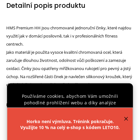
Detailní popis produktu
HMS Premium HH jsou chromované jednoruční činky, které najdou
využití jak v domácí posilovně, tak i v profesionálních fitness
centrech.
Jako materiál je použita vysoce kvalitní chromovaná ocel, která
zaručuje dlouhou životnost, odolnost vůči poškození a zamezuje
oxidaci. Činky jsou opatřeny mřížkovanou rukojetí pro pevný a jistý
úchop. Na rozšířené části činek je navlečen silikonový kroužek, který
chrání jak činku, tak podlahu před poškozením.
Používáme cookies, abychom Vám umožnili
pohodlné prohlížení webu a díky analýze
Parametry:
provozu webu neustále zlepšovali jeho funkce,
výkon a použitelnost.
Více informací
.
Materiál: chromovaná ocel, silikon
Horko není výmluva. Trénink pokračuje.
Průměr úchopové části: 32 mm
Využijte 10 % na celý e-shop s kódem LETO10.
Nastavení
Váha: 8 kg
Balení obsahuje 2ks činek