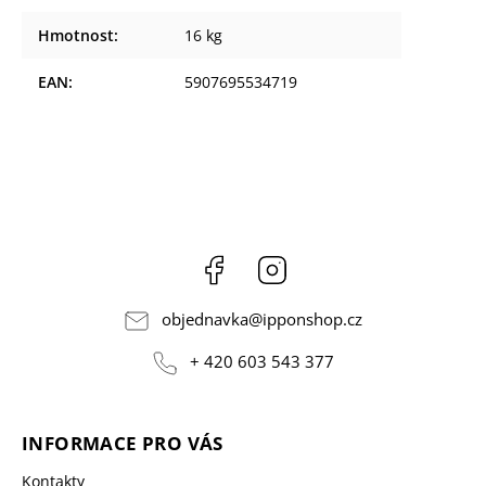
Hmotnost
:
16 kg
EAN
:
5907695534719
Facebook
Instagram
objednavka
@
ipponshop.cz
+ 420 603 543 377
INFORMACE PRO VÁS
Kontakty