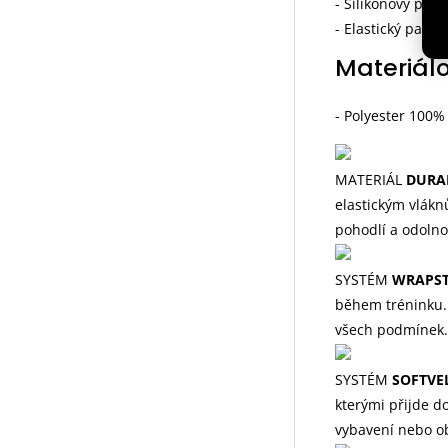
- Silikonový pás
- Elastický pane
Materiálo
- Polyester 100%
MATERIÁL
DURA
elastickým vlákn
pohodlí a odolno
SYSTÉM
WRAPS
během tréninku. 
všech podmínek.
SYSTÉM
SOFTVE
kterými přijde do
vybavení nebo ob