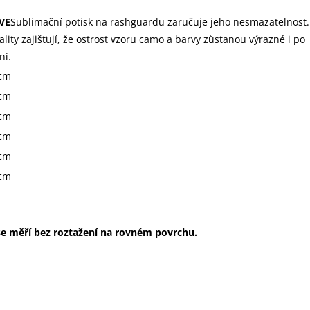
VE
Sublimační potisk na rashguardu zaručuje jeho nesmazatelnost.
ality zajišťují, že ostrost vzoru camo a barvy zůstanou výrazné i po
ní.
cm
cm
cm
cm
cm
cm
e měří bez roztažení na rovném povrchu.