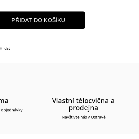
PŘIDAT DO KOŠÍKU
Hlídat
rma
Vlastní tělocvična a
prodejna
y objednávky
Navštivte nás v Ostravě