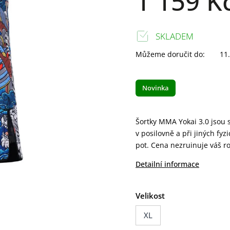
1 159 K
SKLADEM
Můžeme doručit do:
11
Novinka
Šortky MMA Yokai 3.0 jsou s
v posilovně a při jiných fyz
pot. Cena nezruinuje váš ro
Detailní informace
Velikost
XL