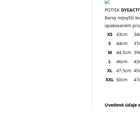
POTISK
DYEACTI
Barvy nejvyšší kv
opakovaném pra
XS
43cm
34
S
44cm
37
M
44,5cm
39
L
46cm
43
XL
47,5cm
45
XXL
50cm
47
Uvedené údaje s