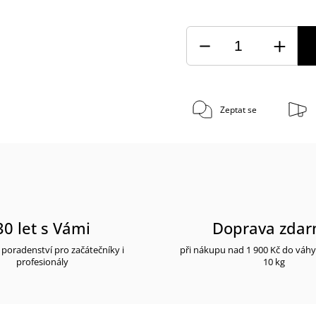
Zeptat se
30 let s Vámi
Doprava zda
poradenství pro začátečníky i
při nákupu nad 1 900 Kč do váh
profesionály
10 kg