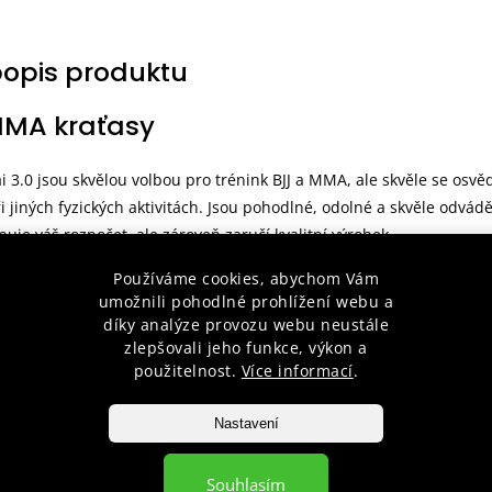
popis produktu
MA kraťasy
 3.0 jsou skvělou volbou pro trénink BJJ a MMA, ale skvěle se osvě
ři jiných fyzických aktivitách. Jsou pohodlné, odolné a skvěle odvádě
uje váš rozpočet, ale zároveň zaručí kvalitní výrobek.
Používáme cookies, abychom Vám
umožnili pohodlné prohlížení webu a
díky analýze provozu webu neustále
 tkanina
zlepšovali jeho funkce, výkon a
 potisky
použitelnost.
Více informací
.
 pro lepší zpevnění
hovací šňůrka a suchý zips (velcro) pro ještě lepší přizpůsobení
Nastavení
otisk
psička
Souhlasím