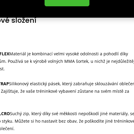
ek díky, kterému šortky nesklouzají během války / tréninku
l v rozkroku umožňuje plnou volnost pohybu
vé složení
FLEX
Materiál je kombinací velmi vysoké odolnosti a pohodlí díky
ům. Používá se k výrobě volných MMA šortek, u nichž je nejdůležitě
st.
TRAP
Silikonový elastický pásek, který zabraňuje sklouzávání obleče
Zajišťuje, že vaše tréninkové vybavení zůstane na svém místě za
LCRO
Suchý zip, který díky své měkkosti nepoškodí jiné materiály, s
 styku. Můžete si ho nastavit bez obav, že poškodíte jiné tréninkov
lečení.