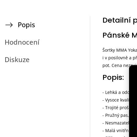
Detailní 
Popis
Pánské M
Hodnocení
Šortky MMA Yokai
i v posilovně a p
Diskuze
pot. Cena nezruin
Popis:
- Lehká a odolná
- Vysoce kvalitní
- Trojité prošití
- Pružný pas, sta
- Nesmazatelný p
- Malá vnitřní ka