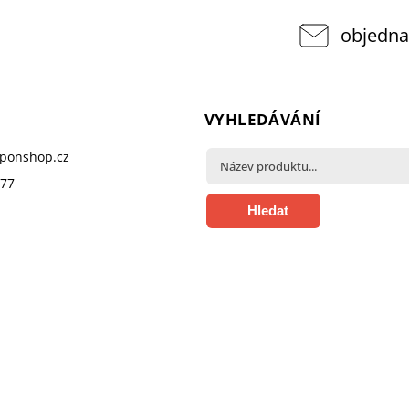
objedna
VYHLEDÁVÁNÍ
pponshop.cz
377
Hledat