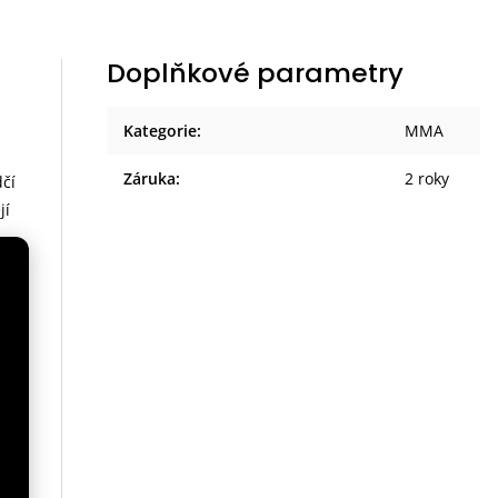
Doplňkové parametry
Kategorie
:
MMA
Záruka
:
2 roky
dčí
jí