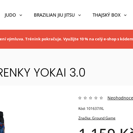
JUDO
BRAZILIAN JIU JITSU
THAJSKÝ BOX
ní výmluva. Trénink pokračuje. Využijte 10 % na celý e-shop s kóde
NKY YOKAI 3.0
Neohodnoc
Kód:
101637/XL
Značka:
Ground Game