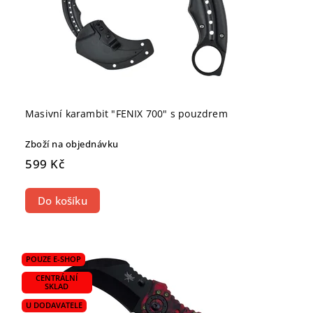
Masivní karambit "FENIX 700" s pouzdrem
Zboží na objednávku
599 Kč
Do košíku
POUZE E-SHOP
CENTRÁLNÍ
SKLAD
U DODAVATELE