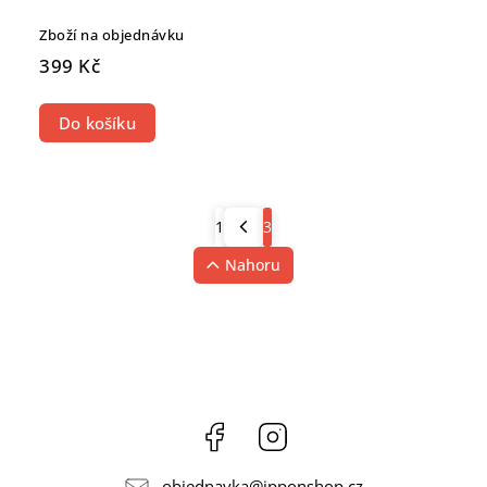
Zboží na objednávku
399 Kč
Do košíku
1
3
Nahoru
Facebook
Instagram
objednavka
@
ipponshop.cz