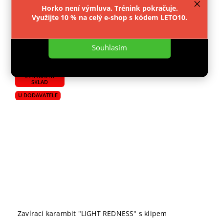
Horko není výmluva. Trénink pokračuje.
Využijte 10 % na celý e-shop s kódem LETO10.
Do košíku
Nastavení
Souhlasím
POUZE E-SHOP
CENTRÁLNÍ
SKLAD
U DODAVATELE
Zavírací karambit "LIGHT REDNESS" s klipem