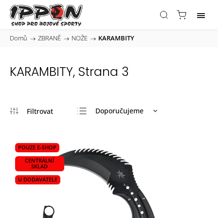
Domů
/
ZBRANĚ
/
NOŽE
/
KARAMBITY
KARAMBITY
, Strana 3
Doporučujeme
Nejlevnější
Nejdražší
POUZE E-SHOP
Nejprodávanější
CENTRÁLNÍ
SKLAD
Abecedně
U DODAVATELE