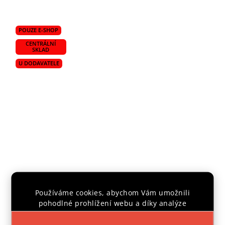
POUZE E-SHOP
CENTRÁLNÍ
SKLAD
U DODAVATELE
Zavírací damaškový karambit "AL-SHAM
Používáme cookies, abychom Vám umožnili
DAMASCUS" nerezový
pohodlné prohlížení webu a díky analýze
Zboží na objednávku
provozu webu neustále zlepšovali jeho funkce,
2 499 Kč
výkon a použitelnost.
Více informací
.