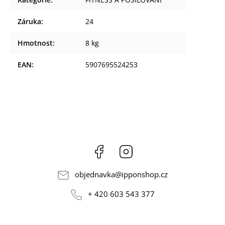
Záruka
:
24
Hmotnost
:
8 kg
EAN
:
5907695524253
Facebook
Instagram
objednavka
@
ipponshop.cz
+ 420 603 543 377