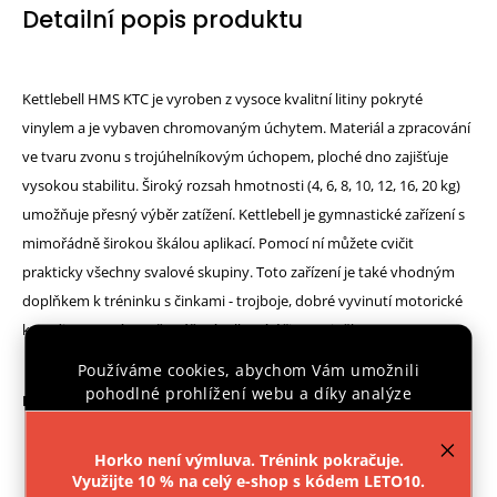
Detailní popis produktu
Kettlebell HMS KTC je vyroben z vysoce kvalitní litiny pokryté
vinylem a je vybaven chromovaným úchytem. Materiál a zpracování
ve tvaru zvonu s trojúhelníkovým úchopem, ploché dno zajišťuje
vysokou stabilitu. Široký rozsah hmotnosti (4, 6, 8, 10, 12, 16, 20 kg)
umožňuje přesný výběr zatížení. Kettlebell je gymnastické zařízení s
mimořádně širokou škálou aplikací. Pomocí ní můžete cvičit
prakticky všechny svalové skupiny. Toto zařízení je také vhodným
doplňkem k tréninku s činkami - trojboje, dobré vyvinutí motorické
koordinace a zároveň zvýšení celkové účinnosti těla.
Používáme cookies, abychom Vám umožnili
pohodlné prohlížení webu a díky analýze
Parametry:
provozu webu neustále zlepšovali jeho funkce,
výkon a použitelnost.
Více informací
.
Materiál: ocel
Horko není výmluva. Trénink pokračuje.
Vnější vrstva: vinyl
Využijte 10 % na celý e-shop s kódem LETO10.
Nastavení