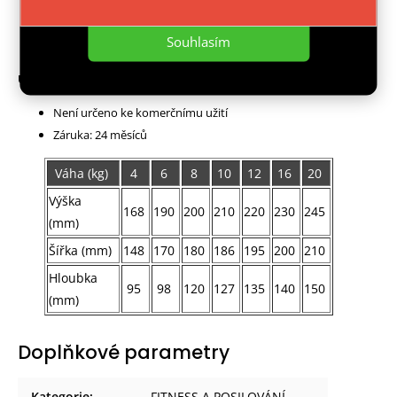
Barva: červená
Váha: 8 kg
Souhlasím
Upozornění:
Není určeno ke komerčnímu užití
Záruka: 24 měsíců
Váha (kg)
4
6
8
10
12
16
20
Výška
168
190
200
210
220
230
245
(mm)
Šířka (mm)
148
170
180
186
195
200
210
Hloubka
95
98
120
127
135
140
150
(mm)
Doplňkové parametry
Kategorie
:
FITNESS A POSILOVÁNÍ