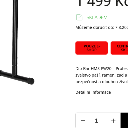
1 499 K
SKLADEM
Můžeme doručit do:
7.8.20
POUZE E-
CENTR
SHOP
SK
Dip Bar HMS PW20 – Profesio
svalstvo paží, ramen, zad a
bezpečnost a dlouhou životn
Detailní informace