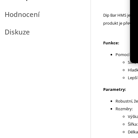
Hodnocení
Dip Bar HMS je pro
produkt je převážn
Diskuze
Funkce:
Pomocí podpě
Silné
Hladk
Lepší
Parametry:
Robustní, ž
Rozměry:
Výška
Šířka
Délka