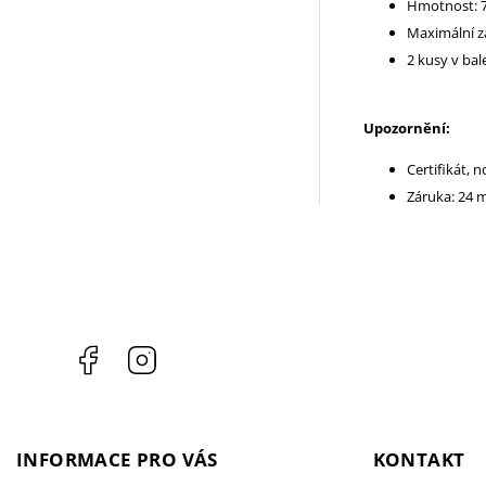
Hmotnost: 7
Maximální za
2 kusy v bal
Upozornění:
Certifikát, 
Záruka: 24 
Facebook
Instagram
INFORMACE PRO VÁS
KONTAKT