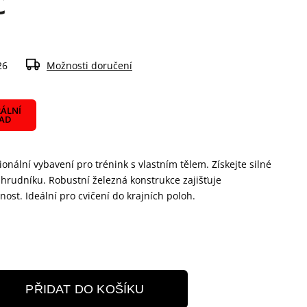
č
26
Možnosti doručení
ÁLNÍ
LAD
nální vybavení pro trénink s vlastním tělem. Získejte silné
 hrudníku. Robustní železná konstrukce zajišťuje
ost. Ideální pro cvičení do krajních poloh.
PŘIDAT DO KOŠÍKU