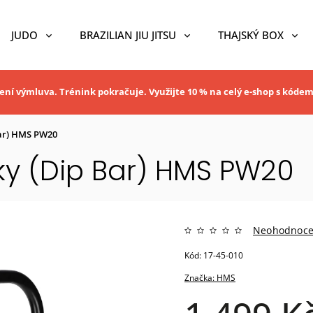
JUDO
BRAZILIAN JIU JITSU
THAJSKÝ BOX
ní výmluva. Trénink pokračuje. Využijte 10 % na celý e-shop s kóde
Bar) HMS PW20
ky (Dip Bar) HMS PW20
Neohodnoc
Kód:
17-45-010
Značka:
HMS