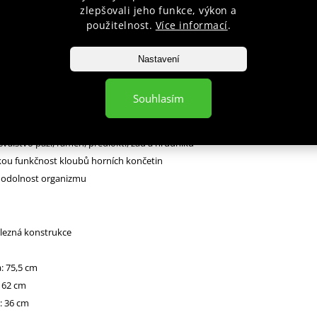
zlepšovali jeho funkce, výkon a
použitelnost.
Více informací
.
fesionální zařízení, využívané především v tréninku s vlastním tělem. Tento
ě využíván kvůli možností vykonávat cvik do krajních poloh.
Nastavení
Souhlasím
r lze rychle získat:
 svalstvo paží, ramen, předloktí, zad a hrudníku
ou funkčnost kloubů horních končetin
 odolnost organizmu
elezná konstrukce
: 75,5 cm
: 62 cm
: 36 cm