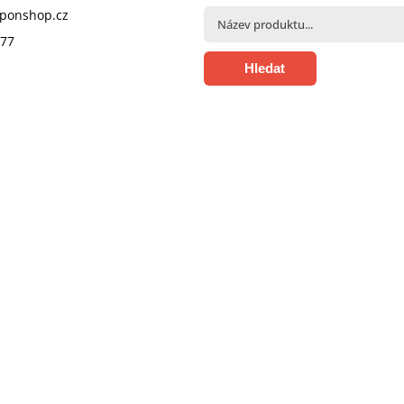
pponshop.cz
377
Hledat