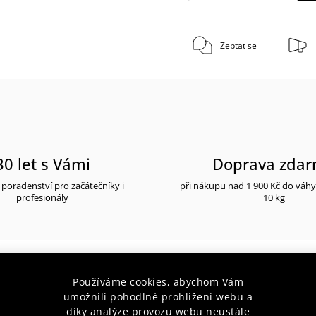
Zeptat se
30 let s Vámi
Doprava zda
poradenství pro začátečníky i
při nákupu nad 1 900 Kč do váh
profesionály
10 kg
Používáme cookies, abychom Vám
popis produktu
umožnili pohodlné prohlížení webu a
díky analýze provozu webu neustále