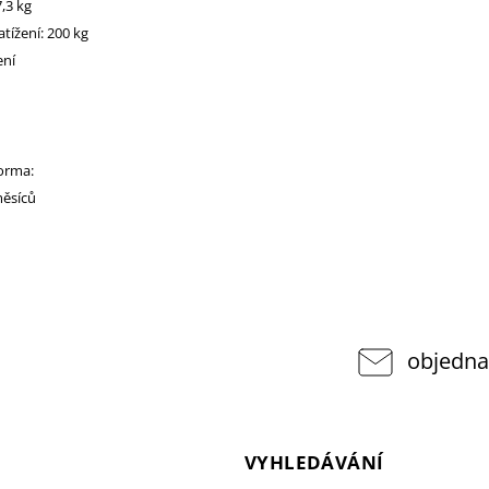
,3 kg
tížení: 200 kg
ení
norma:
měsíců
objedna
VYHLEDÁVÁNÍ