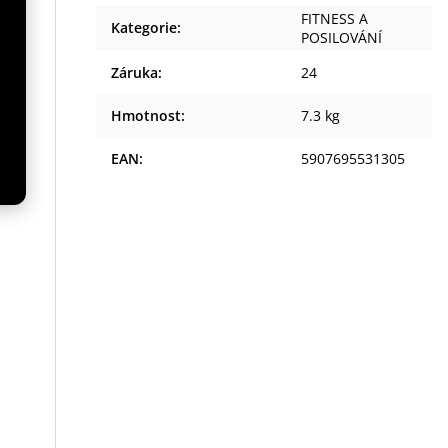
FITNESS A
Kategorie
:
POSILOVÁNÍ
Záruka
:
24
Hmotnost
:
7.3 kg
EAN
:
5907695531305