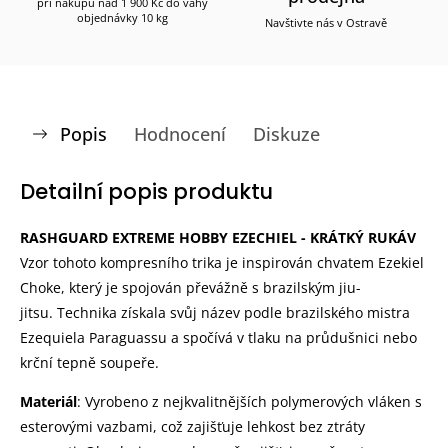
při nákupu nad 1 900 Kč do váhy
objednávky 10 kg
Navštivte nás v Ostravě
Popis
Hodnocení
Diskuze
Detailní popis produktu
RASHGUARD EXTREME HOBBY EZECHIEL - KRÁTKÝ RUKÁV
Vzor tohoto kompresního trika je inspirován chvatem Ezekiel
Choke, který je spojován převážně s brazilským jiu-
jitsu. Technika získala svůj název podle brazilského mistra
Ezequiela Paraguassu a spočívá v tlaku na průdušnici nebo
krční tepně soupeře.
Materiál
: Vyrobeno z nejkvalitnějších polymerových vláken s
esterovými vazbami, což zajišťuje lehkost bez ztráty