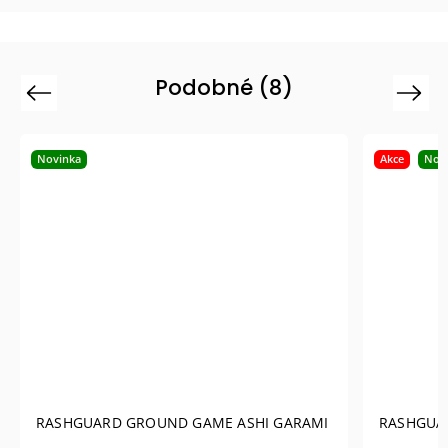
Podobné (8)
Previous
Next
Novinka
Akce
Nov
RASHGUARD GROUND GAME ASHI GARAMI
RASHGUA