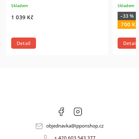
Skladem
Skladem
–33 %
1 039 Kč
700 Kč
Detail
Detail
Facebook
Instagram
objednavka
@
ipponshop.cz
+ 420 603 543 377